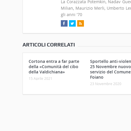
La Corazzata Potemkin, Nadav Guedj
Milian, Maurizio Merli, Umberto Len
gli anni '70
ARTICOLI CORRELATI
Cortona entra a far parte
Sportello anti-violen
della «Comunità del cibo
25 Novembre nuovo
della Valdichiana»
servizio del Comune
Foiano
15 Aprile 2021
23 Novembre 2020