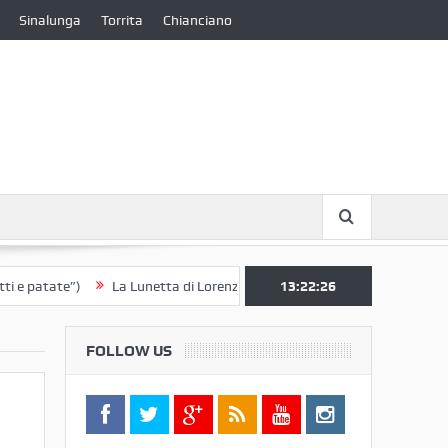
Sinalunga
Torrita
Chianciano
atate”)
La Lunetta di Lorenzo Berrettini lascia il Convento di S. Chiar
13:22:27
FOLLOW US