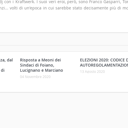
 con i Kraftwerk. I suoi veri eroi, però, sono Franco Gasparri, T
zi... volti di un'epoca in cui sarebbe stato decisamente più di m
za, dal
Risposta a Meoni dei
ELEZIONI 2020: CODICE D
Sindaci di Foiano,
AUTOREGOLAMENTAZIO
 di
Lucignano e Marciano
13 Agosto 2020
04 Novembre 2020