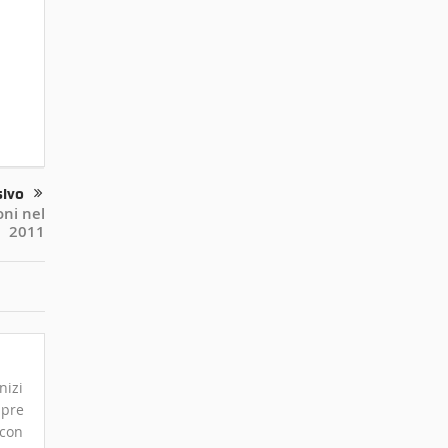
sivo
oni nel
2011
nizi
mpre
 con