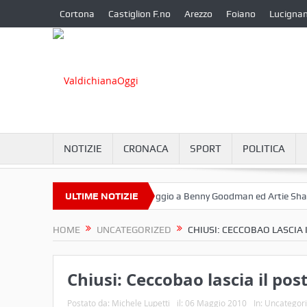
Cortona
Castiglion F.no
Arezzo
Foiano
Lucigna
NOTIZIE
CRONACA
SPORT
POLITICA
Settembre a Camucia?
ULTIME NOTIZIE
Omaggio a Benny Goodman ed Artie Shaw
HOME
UNCATEGORIZED
CHIUSI: CECCOBAO LASCIA 
Chiusi: Ceccobao lascia il post
Postato da:
Michele Lupetti
il:
06 Maggio 2010
In:
Uncategor