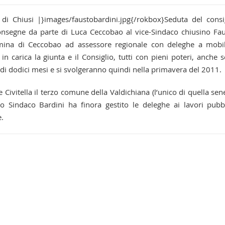
di Chiusi |}images/faustobardini.jpg{/rokbox}Seduta del consi
consegne da parte di Luca Ceccobao al vice-Sindaco chiusino Fa
omina di Ceccobao ad assessore regionale con deleghe a mobil
 in carica la giunta e il Consiglio, tutti con pieni poteri, anche s
di dodici mesi e si svolgeranno quindi nella primavera del 2011.
 Civitella il terzo comune della Valdichiana (l’unico di quella sen
o Sindaco Bardini ha finora gestito le deleghe ai lavori pubbl
.