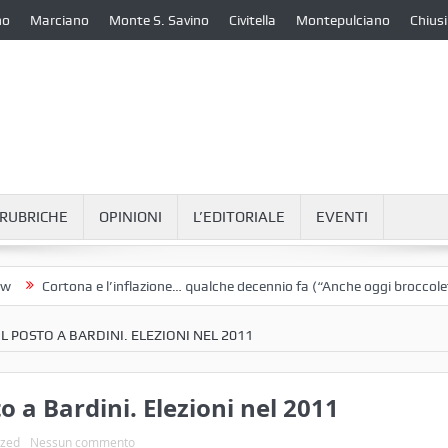
no
Marciano
Monte S. Savino
Civitella
Montepulciano
Chiusi
RUBRICHE
OPINIONI
L’EDITORIALE
EVENTI
Cortona e l’inflazione… qualche decennio fa (“Anche oggi broccoletti e p
IL POSTO A BARDINI. ELEZIONI NEL 2011
o a Bardini. Elezioni nel 2011
ized
Nessun commento