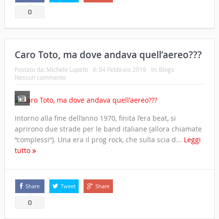
0
Caro Toto, ma dove andava quell’aereo???
Postato da:
Michele Lupetti
il:
04 Febbraio 2019
In:
Blogs
Nessun commento
Intorno alla fine dell’anno 1970, finita l’era beat, si
aprirono due strade per le band italiane (allora chiamate
“complessi“). Una era il prog rock, che sulla scia d...
Leggi
tutto
Share
Tweet
Share
0