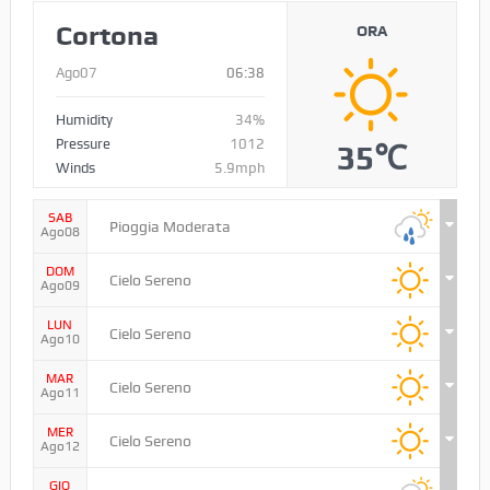
19 Novembre 2022
METEO
Cortona
ORA
Ago07
06:38
Humidity
34%
Pressure
1012
35℃
Winds
5.9mph
SAB
Pioggia Moderata
Ago08
DOM
Cielo Sereno
Ago09
LUN
Cielo Sereno
Ago10