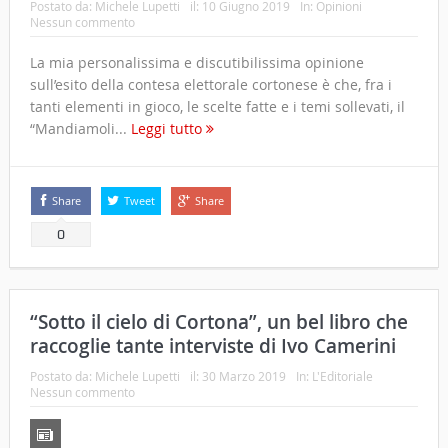
Postato da:
Michele Lupetti
il:
10 Giugno 2019
In:
Opinioni
Nessun commento
La mia personalissima e discutibilissima opinione
sull’esito della contesa elettorale cortonese è che, fra i
tanti elementi in gioco, le scelte fatte e i temi sollevati, il
“Mandiamoli...
Leggi tutto
Share
Tweet
Share
0
“Sotto il cielo di Cortona”, un bel libro che
raccoglie tante interviste di Ivo Camerini
Postato da:
Michele Lupetti
il:
30 Marzo 2019
In:
L'Editoriale
Nessun commento