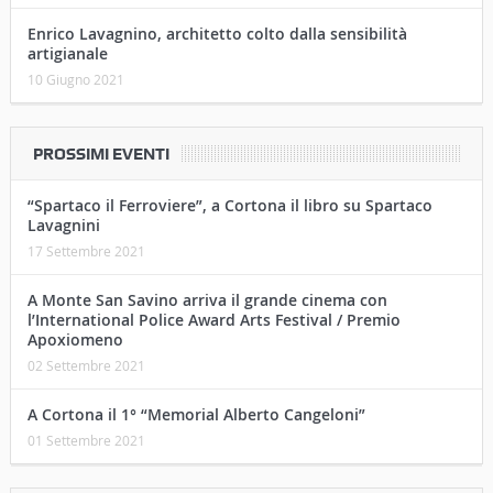
13 Agosto 2021
Un’indimenticabile serata “horror” fra la
Fortezza e il Poggio di Cortona, anno 1972…
10 Luglio 2021
Enrico Lavagnino, architetto colto dalla sensibilità
artigianale
10 Giugno 2021
PROSSIMI EVENTI
“Spartaco il Ferroviere”, a Cortona il libro su Spartaco
Lavagnini
17 Settembre 2021
A Monte San Savino arriva il grande cinema con
l’International Police Award Arts Festival / Premio
Apoxiomeno