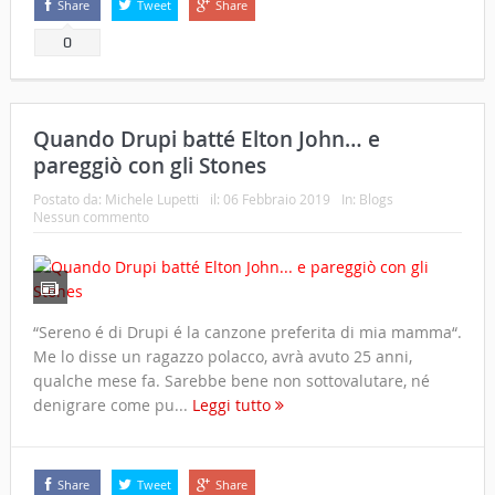
Share
Tweet
Share
0
Quando Drupi batté Elton John… e
pareggiò con gli Stones
Postato da:
Michele Lupetti
il:
06 Febbraio 2019
In:
Blogs
Nessun commento
“Sereno é di Drupi é la canzone preferita di mia mamma“.
Me lo disse un ragazzo polacco, avrà avuto 25 anni,
qualche mese fa. Sarebbe bene non sottovalutare, né
denigrare come pu...
Leggi tutto
Share
Tweet
Share