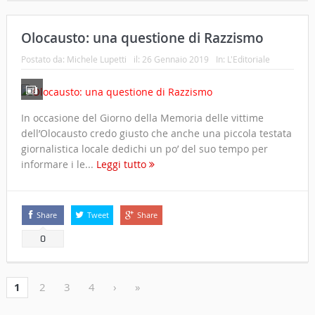
Olocausto: una questione di Razzismo
Postato da:
Michele Lupetti
il:
26 Gennaio 2019
In:
L'Editoriale
In occasione del Giorno della Memoria delle vittime
dell’Olocausto credo giusto che anche una piccola testata
giornalistica locale dedichi un po’ del suo tempo per
informare i le...
Leggi tutto
Share
Tweet
Share
0
1
2
3
4
›
»