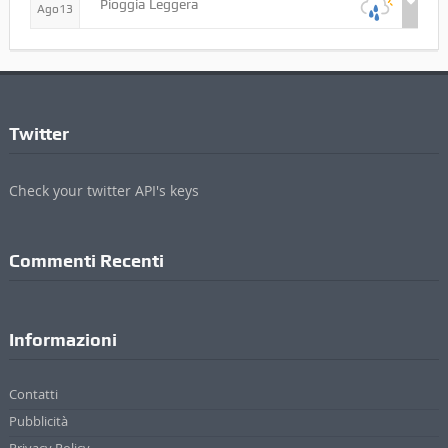
MAR
Cielo Sereno
Ago11
MER
Cielo Sereno
Ago12
GIO
Pioggia Leggera
Ago13
Twitter
Check your twitter API's keys
Commenti Recenti