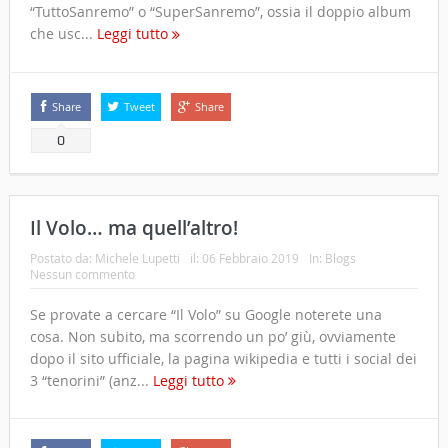
“TuttoSanremo” o “SuperSanremo”, ossia il doppio album
che usc...
Leggi tutto
Share
Tweet
Share
0
Il Volo… ma quell’altro!
Postato da:
Michele Lupetti
il:
06 Febbraio 2019
In:
Blogs
Nessun commento
Se provate a cercare “Il Volo” su Google noterete una
cosa. Non subito, ma scorrendo un po’ giù, ovviamente
dopo il sito ufficiale, la pagina wikipedia e tutti i social dei
3 “tenorini” (anz...
Leggi tutto