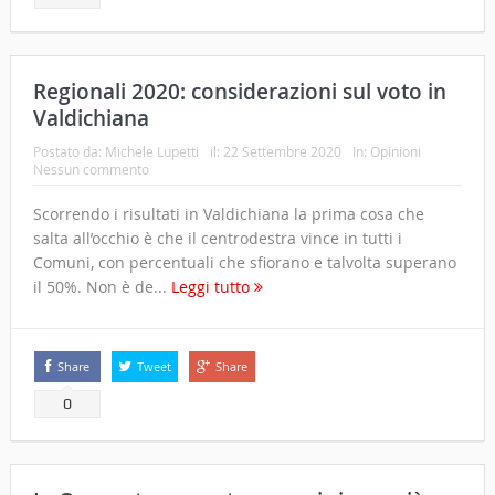
Regionali 2020: considerazioni sul voto in
Valdichiana
Postato da:
Michele Lupetti
il:
22 Settembre 2020
In:
Opinioni
Nessun commento
Scorrendo i risultati in Valdichiana la prima cosa che
salta all’occhio è che il centrodestra vince in tutti i
Comuni, con percentuali che sfiorano e talvolta superano
il 50%. Non è de...
Leggi tutto
Share
Tweet
Share
0