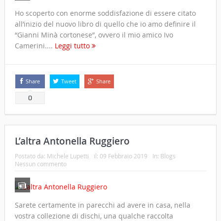
Ho scoperto con enorme soddisfazione di essere citato
all’inizio del nuovo libro di quello che io amo definire il
“Gianni Minà cortonese”, ovvero il mio amico Ivo
Camerini....
Leggi tutto
Share
Tweet
Share
0
L’altra Antonella Ruggiero
Postato da:
Michele Lupetti
il:
09 Febbraio 2019
In:
Blogs
Nessun commento
Sarete certamente in parecchi ad avere in casa, nella
vostra collezione di dischi, una qualche raccolta