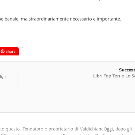
Share
Succes
Libri Top Ten e Lo S
, i
to questo. Fondatore e proprietario di ValdichianaOggi, dopo gli i
". Oltre a dispensare opinioni sulle cose locali è Beatlesiano da se
 strane passioni cinematografiche e musicali mescolando Hitchcock
 con i Kraftwerk. I suoi veri eroi, però, sono Franco Gasparri, T
zi... volti di un'epoca in cui sarebbe stato decisamente più di m