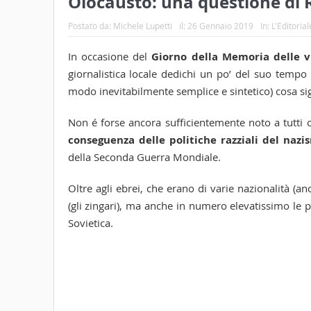
Olocausto: una questione di
Postato da:
Michele Lupetti
il:
26 Gennaio 2019
In:
L'Editorial
In occasione del
Giorno della Memoria delle v
giornalistica locale dedichi un po’ del suo tempo
modo inevitabilmente semplice e sintetico) cosa sig
Non é forse ancora sufficientemente noto a tutti 
conseguenza delle politiche razziali del nazi
della Seconda Guerra Mondiale.
Oltre agli ebrei, che erano di varie nazionalità (an
(gli zingari), ma anche in numero elevatissimo le p
Sovietica.