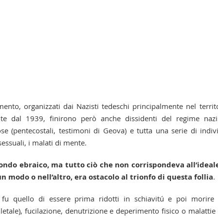
nto, organizzati dai Nazisti tedeschi principalmente nel territ
e dal 1939, finirono però anche dissidenti del regime nazi
ose (pentecostali, testimoni di Geova) e tutta una serie di indiv
sessuali, i malati di mente.
ondo ebraico, ma tutto ciò che non corrispondeva all’ideal
modo o nell’altro, era ostacolo al trionfo di questa follia
.
o fu quello di essere prima ridotti in schiavitú e poi morire
tale), fucilazione, denutrizione e deperimento fisico o malattie