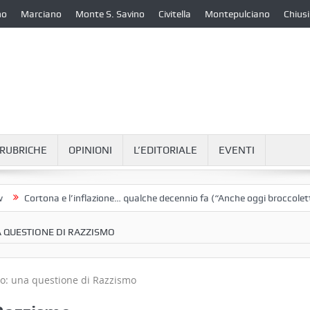
no
Marciano
Monte S. Savino
Civitella
Montepulciano
Chiusi
RUBRICHE
OPINIONI
L’EDITORIALE
EVENTI
ortona e l’inflazione… qualche decennio fa (“Anche oggi broccoletti e pat
 QUESTIONE DI RAZZISMO