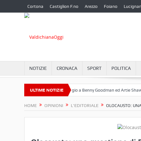
Cortona
Castiglion F.no
Arezzo
Foiano
Lucigna
NOTIZIE
CRONACA
SPORT
POLITICA
ttembre a Camucia?
ULTIME NOTIZIE
Omaggio a Benny Goodman ed Artie Shaw
C
HOME
OPINIONI
L'EDITORIALE
OLOCAUSTO: UNA