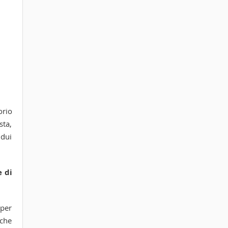
orio
sta,
idui
e di
 per
 che