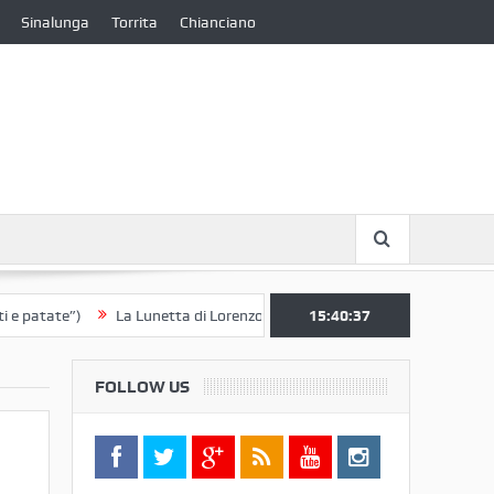
Sinalunga
Torrita
Chianciano
ate”)
La Lunetta di Lorenzo Berrettini lascia il Convento di S. Chiara 
15:40:37
FOLLOW US