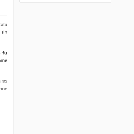
tata
 (in
 fu
mine
inti
ione