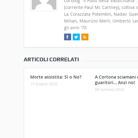
ARTICOLI CORRELATI
Morte assistita: Sì o No?
A Cortona sciamani 
guaritori… Anzi no!
19 Giugno 2020
08 Gennaio 2020
Twitter
Commen
Check your twitter API's keys