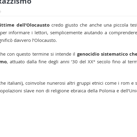
 Razzismo
e
ittime dell’Olocausto
credo giusto che anche una piccola tes
 per informare i lettori, semplicemente aiutando a comprendere
nificò davvero l’Olocausto.
che con questo termine si intende il
genocidio sistematico che
smo
, attuato dalla fine degli anni ’30 del XX° secolo fino al ter
che italiani), coinvolse nunerosi altri gruppi etnici come i rom e s
opolazioni slave non di religione ebraica della Polonia e dell’Un