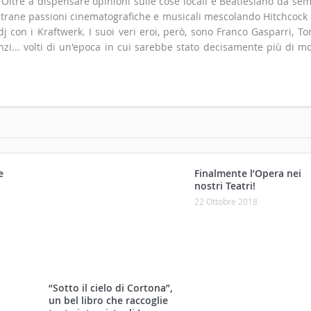
e
Finalmente l’Opera nei
nostri Teatri!
“Sotto il cielo di Cortona”,
un bel libro che raccoglie
22 Ottobre 2018
tante interviste di Ivo
Camerini
30 Marzo 2019
ti Recenti
Informazioni
Contatti
Pubblicità
Privacy Policy