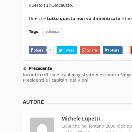
Share
Tweet
Share
Share
0
Precedente
Incontro ufficiale tra il magistrato Alessandro Singali
Presidenti e i capitani dei Rioni
AUTORE
Michele Lupetti
Colui che nel lontano 2006 ideò tut
col blog "Il Pollo della Valdichiana
(corrente-Paul Mc Cartney), coltiva
La Corazzata Potemkin, Nadav Guedj
Milian, Maurizio Merli, Umberto Len
gli anni '70