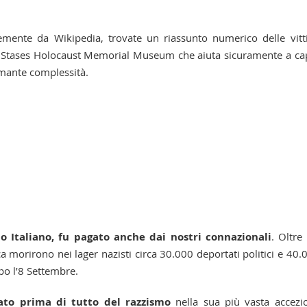
cemente da Wikipedia, trovate un riassunto numerico delle vit
d Stases Holocaust Memorial Museum che aiuta sicuramente a ca
rmante complessità.
o Italiano, fu pagato anche dai nostri connazionali
. Oltre 
a morirono nei lager nazisti circa 30.000 deportati politici e 40.
po l’8 Settembre.
to prima di tutto del razzismo
nella sua più vasta accezi
se banale, ma straordinariamente necessario e importante.