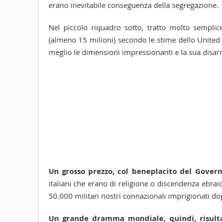
erano inevitabile conseguenza della segregazione.
Nel piccolo riquadro sotto, tratto molto sempli
(almeno 15 milioni) secondo le stime dello Unite
meglio le dimensioni impressionanti e la sua disa
Un grosso prezzo, col beneplacito del Govern
italiani che erano di religione o discendenza ebraic
50.000 militari nostri connazionali imprigionati do
Un grande dramma mondiale, quindi, risulta
questo fu l’Olocausto.
Dire che
tutto questo non va dimenticato
è for
Tags:
evidenza