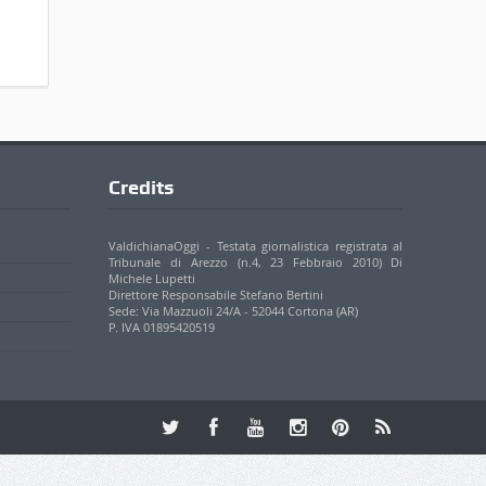
P. IVA 01895420519