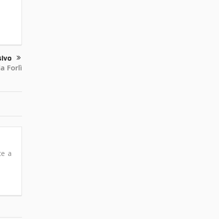
sivo
a Forlì
te a