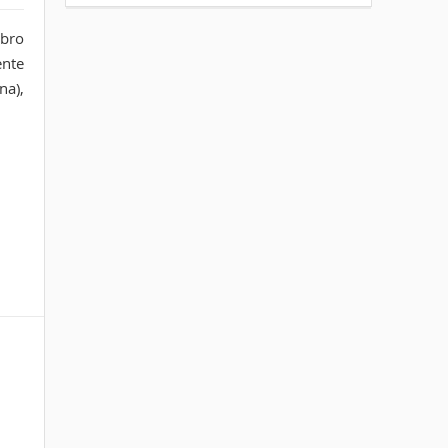
ibro
ente
na),
Tags:
cortona
eventi
evidenza