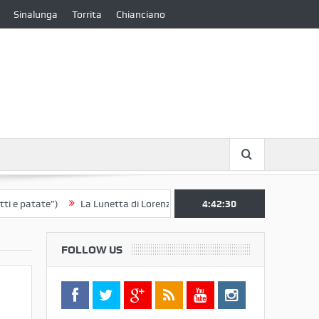
Sinalunga
Torrita
Chianciano
patate”)
La Lunetta di Lorenzo Berrettini lascia il Convento di S. Chi
4:42:31
FOLLOW US