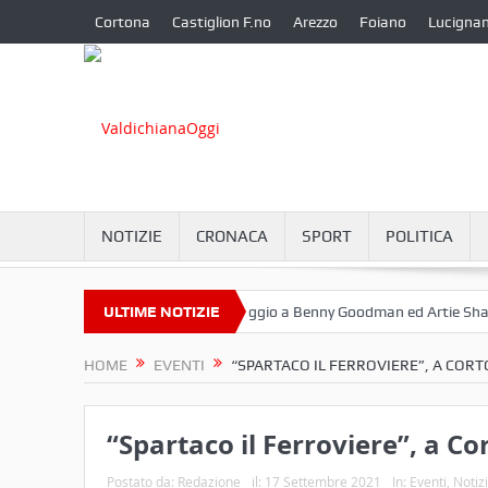
Cortona
Castiglion F.no
Arezzo
Foiano
Lucigna
NOTIZIE
CRONACA
SPORT
POLITICA
 Settembre a Camucia?
ULTIME NOTIZIE
Omaggio a Benny Goodman ed Artie Shaw
HOME
EVENTI
“SPARTACO IL FERROVIERE”, A CORT
“Spartaco il Ferroviere”, a Co
Postato da:
Redazione
il:
17 Settembre 2021
In:
Eventi
,
Notiz