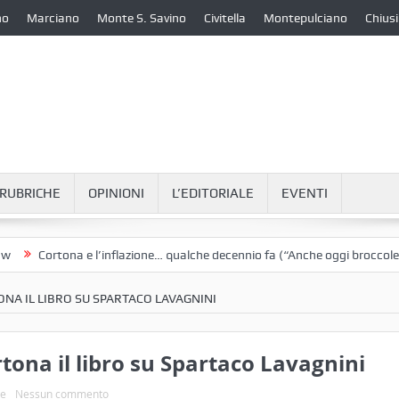
no
Marciano
Monte S. Savino
Civitella
Montepulciano
Chiusi
RUBRICHE
OPINIONI
L’EDITORIALE
EVENTI
Cortona e l’inflazione… qualche decennio fa (“Anche oggi broccoletti e 
ONA IL LIBRO SU SPARTACO LAVAGNINI
rtona il libro su Spartaco Lavagnini
ie
Nessun commento