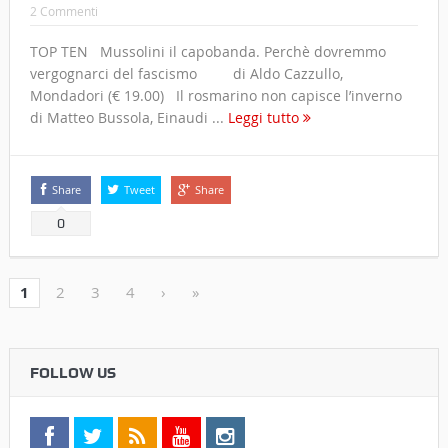
2 Commenti
TOP TEN Mussolini il capobanda. Perchè dovremmo
vergognarci del fascismo di Aldo Cazzullo,
Mondadori (€ 19.00) Il rosmarino non capisce l’inverno
di Matteo Bussola, Einaudi ...
Leggi tutto
Share
Tweet
Share
0
1
2
3
4
›
»
FOLLOW US