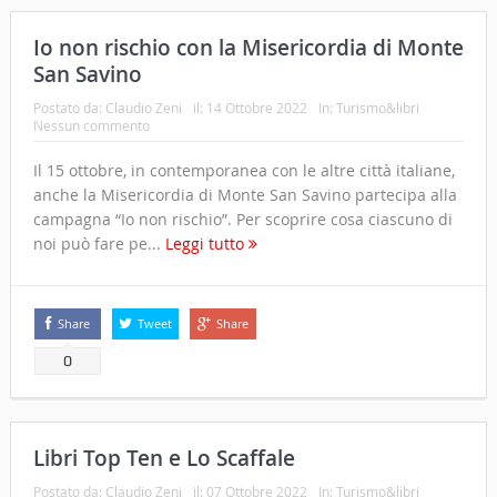
Io non rischio con la Misericordia di Monte
San Savino
Postato da:
Claudio Zeni
il:
14 Ottobre 2022
In:
Turismo&libri
Nessun commento
Il 15 ottobre, in contemporanea con le altre città italiane,
anche la Misericordia di Monte San Savino partecipa alla
campagna “Io non rischio”. Per scoprire cosa ciascuno di
noi può fare pe...
Leggi tutto
Share
Tweet
Share
0
Libri Top Ten e Lo Scaffale
Postato da:
Claudio Zeni
il:
07 Ottobre 2022
In:
Turismo&libri