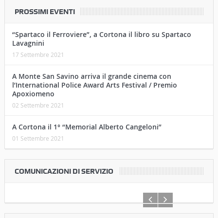
Enrico Lavagnino, architetto colto dalla sensibilità
artigianale
10 Giugno 2021
PROSSIMI EVENTI
“Spartaco il Ferroviere”, a Cortona il libro su Spartaco
Lavagnini
17 Settembre 2021
A Monte San Savino arriva il grande cinema con
l’International Police Award Arts Festival / Premio
Apoxiomeno
02 Settembre 2021
A Cortona il 1° “Memorial Alberto Cangeloni”
01 Settembre 2021