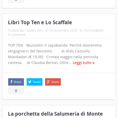
Libri Top Ten e Lo Scaffale
Postato da:
Claudio Zeni
il:
19 Novembre 2022
In:
Turismo&libri
5 Commenti
TOP TEN Mussolini il capobanda. Perchè dovremmo
vergognarci del fascismo di Aldo Cazzullo,
Mondadori (€ 19.00) Crimea viaggio nella penisola
contesa di Claudia Berton, Oltre...
Leggi tutto
Share
Tweet
Share
0
La porchetta della Salumeria di Monte