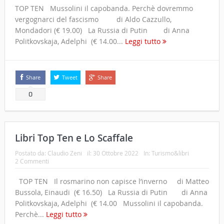
TOP TEN Mussolini il capobanda. Perchè dovremmo
vergognarci del fascismo di Aldo Cazzullo,
Mondadori (€ 19.00) La Russia di Putin di Anna
Politkovskaja, Adelphi (€ 14.00...
Leggi tutto
Share
Tweet
Share
0
Libri Top Ten e Lo Scaffale
Postato da:
Claudio Zeni
il:
30 Ottobre 2022
In:
Turismo&libri
2 Commenti
TOP TEN Il rosmarino non capisce l’inverno di Matteo
Bussola, Einaudi (€ 16.50) La Russia di Putin di Anna
Politkovskaja, Adelphi (€ 14.00 Mussolini il capobanda.
Perchè...
Leggi tutto