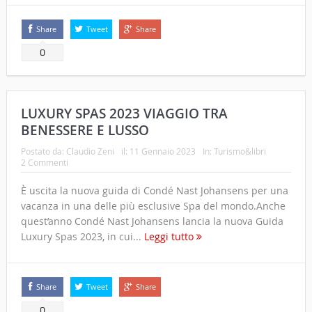
Share
Tweet
Share
0
LUXURY SPAS 2023 VIAGGIO TRA
BENESSERE E LUSSO
Postato da:
Claudio Zeni
il:
11 Gennaio 2023
In:
Turismo&libri
2 Commenti
È uscita la nuova guida di Condé Nast Johansens per una
vacanza in una delle più esclusive Spa del mondo.Anche
quest’anno Condé Nast Johansens lancia la nuova Guida
Luxury Spas 2023, in cui...
Leggi tutto
Share
Tweet
Share
0