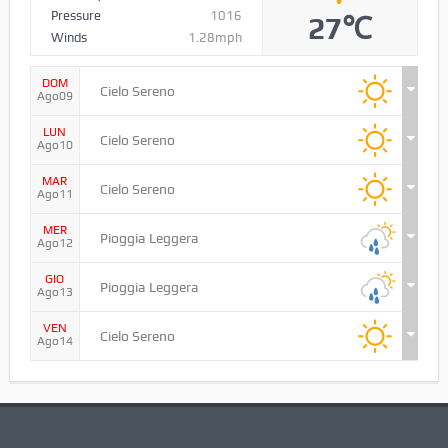
Cortona
ORA
Ago08
10:34
Humidity
58%
Pressure
1016
27℃
Winds
1.28mph
DOM
Cielo Sereno
Ago09
LUN
Cielo Sereno
Ago10
MAR
Cielo Sereno
Ago11
MER
Pioggia Leggera
Ago12
GIO
Pioggia Leggera
Ago13
VEN