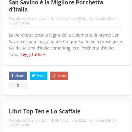
San Savino è la Migliore Porchetta
d’Italia
Postato da:
Claudio Zeni
il:
15 Novembre 2022
In:
Turismo&libri
3 Commenti
La porchetta cotta a legna della Salumeria di Monte San
Savino è stata insignita dei Cinque Spilli dalla prestigiosa
Guida Salumi d’Italia come ‘Migliore Porchetta d’Italia’.
“Un...
Leggi tutto
Share
Tweet
Share
0
Libri Top Ten e Lo Scaffale
Postato da:
Claudio Zeni
il:
06 Novembre 2022
In:
Turismo&libri
3 Commenti