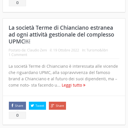
0
La società Terme di Chianciano estranea
ad ogni attività gestionale del complesso
UPMC￼
Postato da:
Claudio Zeni
il:
19 Ottobre 2022
In:
Turismo&libri
1 Comment
La società Terme di Chianciano è interessata alle vicende
che riguardano UPMC, alla sopravvivenza del famoso
brand a Chianciano e al futuro dei suoi dipendenti, ma –
come noto- sta facendo u...
Leggi tutto
Share
Tweet
Share
0