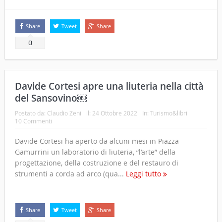
Share
Tweet
Share
0
Davide Cortesi apre una liuteria nella città
del Sansovino￼
Postato da:
Claudio Zeni
il:
24 Ottobre 2022
In:
Turismo&libri
10 Commenti
Davide Cortesi ha aperto da alcuni mesi in Piazza
Gamurrini un laboratorio di liuteria, “l’arte” della
progettazione, della costruzione e del restauro di
strumenti a corda ad arco (qua...
Leggi tutto
Share
Tweet
Share