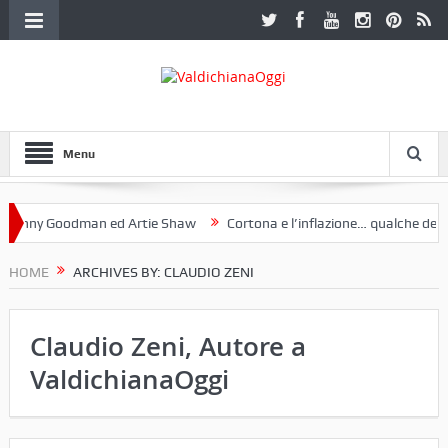
Menu
y Goodman ed Artie Shaw
Cortona e l’inflazione… qualche decennio f
Etruria. Una mostra a Palazzo Ferretti a Cortona e un libro
HOME
ARCHIVES BY: CLAUDIO ZENI
Claudio Zeni, Autore a
ValdichianaOggi