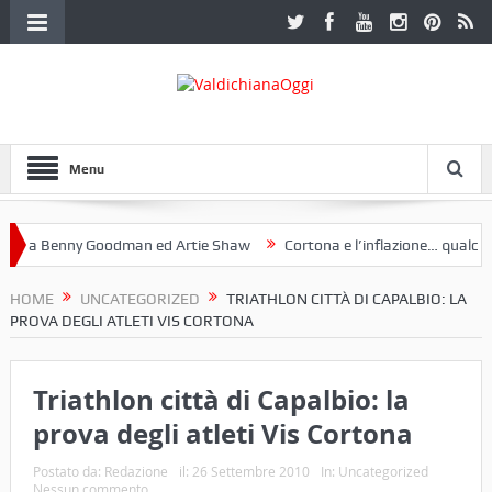
Menu
a Benny Goodman ed Artie Shaw
Cortona e l’inflazione… qualche de
otoclub Etruria. Una mostra a Palazzo Ferretti a Cortona e un libro
HOME
UNCATEGORIZED
TRIATHLON CITTÀ DI CAPALBIO: LA
PROVA DEGLI ATLETI VIS CORTONA
Triathlon città di Capalbio: la
prova degli atleti Vis Cortona
Postato da:
Redazione
il:
26 Settembre 2010
In:
Uncategorized
Nessun commento