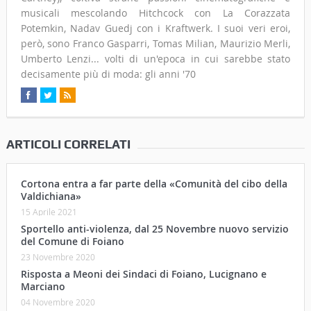
musicali mescolando Hitchcock con La Corazzata
Potemkin, Nadav Guedj con i Kraftwerk. I suoi veri eroi,
però, sono Franco Gasparri, Tomas Milian, Maurizio Merli,
Umberto Lenzi... volti di un'epoca in cui sarebbe stato
decisamente più di moda: gli anni '70
ARTICOLI CORRELATI
Cortona entra a far parte della «Comunità del cibo della
Valdichiana»
15 Aprile 2021
Sportello anti-violenza, dal 25 Novembre nuovo servizio
del Comune di Foiano
23 Novembre 2020
Risposta a Meoni dei Sindaci di Foiano, Lucignano e
Marciano
04 Novembre 2020