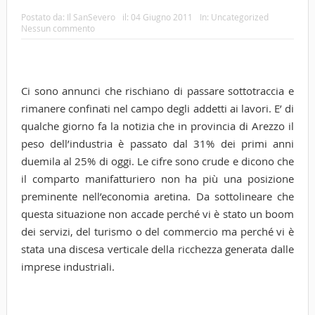
Postato da:
Il SanSevero
il:
04 Giugno 2011
In:
Uncategorized
Nessun commento
Ci sono annunci che rischiano di passare sottotraccia e
rimanere confinati nel campo degli addetti ai lavori. E’ di
qualche giorno fa la notizia che in provincia di Arezzo il
peso dell’industria è passato dal 31% dei primi anni
duemila al 25% di oggi. Le cifre sono crude e dicono che
il comparto manifatturiero non ha più una posizione
preminente nell’economia aretina. Da sottolineare che
questa situazione non accade perché vi è stato un boom
dei servizi, del turismo o del commercio ma perché vi è
stata una discesa verticale della ricchezza generata dalle
imprese industriali.