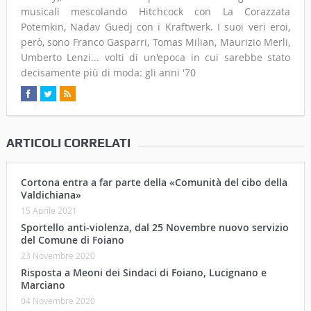
musicali mescolando Hitchcock con La Corazzata
Potemkin, Nadav Guedj con i Kraftwerk. I suoi veri eroi,
però, sono Franco Gasparri, Tomas Milian, Maurizio Merli,
Umberto Lenzi... volti di un'epoca in cui sarebbe stato
decisamente più di moda: gli anni '70
ARTICOLI CORRELATI
Cortona entra a far parte della «Comunità del cibo della
Valdichiana»
15 Aprile 2021
Sportello anti-violenza, dal 25 Novembre nuovo servizio
del Comune di Foiano
23 Novembre 2020
Risposta a Meoni dei Sindaci di Foiano, Lucignano e
Marciano
04 Novembre 2020