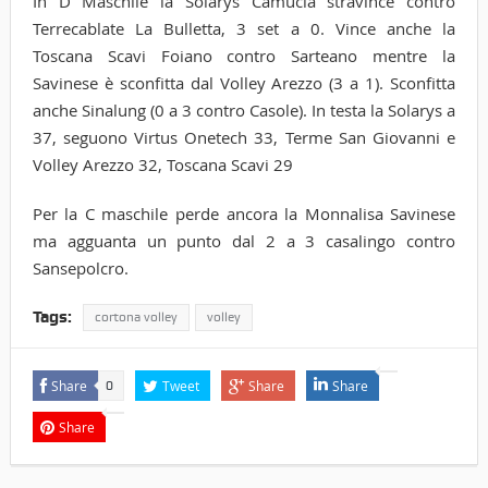
In D Maschile la Solarys Camucia stravince contro
Terrecablate La Bulletta, 3 set a 0. Vince anche la
Toscana Scavi Foiano contro Sarteano mentre la
Savinese è sconfitta dal Volley Arezzo (3 a 1). Sconfitta
anche Sinalung (0 a 3 contro Casole). In testa la Solarys a
37, seguono Virtus Onetech 33, Terme San Giovanni e
Volley Arezzo 32, Toscana Scavi 29
Per la C maschile perde ancora la Monnalisa Savinese
ma agguanta un punto dal 2 a 3 casalingo contro
Sansepolcro.
Tags:
cortona volley
volley
Share
Tweet
Share
Share
0
Share