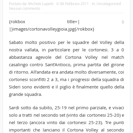
Postato da:
Michele Lupetti
il:
06 Febbraio 2011
In:
Uncategorized
Nessun commento
{rokbox title=| ::
|}images/cortonavolleygioia.jpg{/rokbox}
Sabato molto positivo per le squadre del Volley della
nostra vallata, in particolare per le cortonesi. 3 a 0
abbastanza agevole del Cortona Volley nel match
casalingo contro Sant’Antioco, prima partita del girone
di ritorno. All’andata era andata molto diversamente, coi
cortonesi sconfitti 2 a 3, ma i progressi della squadra di
Sideri sono evidenti e il piglio è finalmente quello della
grande squadra.
Sardi sotto da subito, 25-19 nel primo parziale, e vivaci
solo a tratti nel secondo set (vinto dai cortonesi 25-20) e
nel terzo (ancora vinto dai cortonesi 25-23). Tre punti
importanti che lanciano il Cortona Volley al secondo