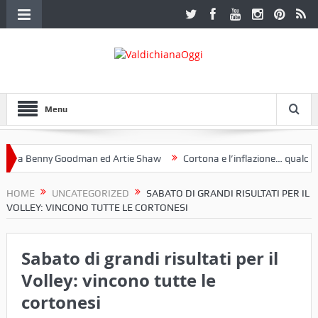
Menu
a Benny Goodman ed Artie Shaw
Cortona e l’inflazione… qualche de
toclub Etruria. Una mostra a Palazzo Ferretti a Cortona e un libro
HOME
UNCATEGORIZED
SABATO DI GRANDI RISULTATI PER IL
VOLLEY: VINCONO TUTTE LE CORTONESI
Sabato di grandi risultati per il
Volley: vincono tutte le
cortonesi