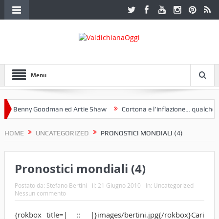
Menu
 Benny Goodman ed Artie Shaw
Cortona e l’inflazione… qualche dece
oclub Etruria. Una mostra a Palazzo Ferretti a Cortona e un libro
HOME
UNCATEGORIZED
PRONOSTICI MONDIALI (4)
Pronostici mondiali (4)
Postato da:
Stefano Bertini
il:
21 Giugno 2010
In:
Uncategorized
Nessun commento
{rokbox title=| :: |}images/bertini.jpg{/rokbox}Cari