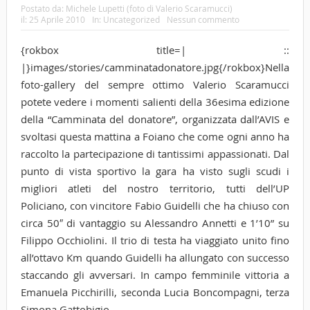
Postato da:
Michele Lupetti (foto di Valerio Scaramucci)
il:
25 Aprile 2010
In:
Uncategorized
Nessun commento
{rokbox title=| ::
|}images/stories/camminatadonatore.jpg{/rokbox}Nella
foto-gallery del sempre ottimo Valerio Scaramucci
potete vedere i momenti salienti della 36esima edizione
della “Camminata del donatore”, organizzata dall’AVIS e
svoltasi questa mattina a Foiano che come ogni anno ha
raccolto la partecipazione di tantissimi appassionati. Dal
punto di vista sportivo la gara ha visto sugli scudi i
migliori atleti del nostro territorio, tutti dell’UP
Policiano, con vincitore Fabio Guidelli che ha chiuso con
circa 50″ di vantaggio su Alessandro Annetti e 1’10” su
Filippo Occhiolini. Il trio di testa ha viaggiato unito fino
all’ottavo Km quando Guidelli ha allungato con successo
staccando gli avversari. In campo femminile vittoria a
Emanuela Picchirilli, seconda Lucia Boncompagni, terza
Simona Gattobigio