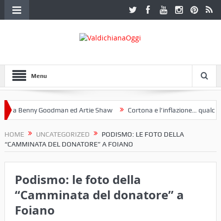
Menu
 a Benny Goodman ed Artie Shaw
Cortona e l’inflazione… qualche d
otoclub Etruria. Una mostra a Palazzo Ferretti a Cortona e un libro
HOME
UNCATEGORIZED
PODISMO: LE FOTO DELLA
“CAMMINATA DEL DONATORE” A FOIANO
Podismo: le foto della
“Camminata del donatore” a
Foiano