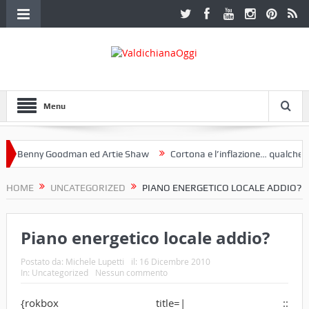
Menu
Benny Goodman ed Artie Shaw
Cortona e l’inflazione… qualche dece
club Etruria. Una mostra a Palazzo Ferretti a Cortona e un libro
HOME
UNCATEGORIZED
PIANO ENERGETICO LOCALE ADDIO?
Piano energetico locale addio?
Postato da:
Michele Lupetti
il:
16 Dicembre 2010
In:
Uncategorized
Nessun commento
{rokbox title=| ::