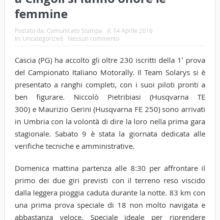
femmine
Postato da:
Comunicato Stampa
il:
14 Aprile 2016
In:
Uncategorized
Nessun commento
Cascia (PG) ha accolto gli oltre 230 iscritti della 1′ prova
del Campionato Italiano Motorally. Il Team Solarys si è
presentato a ranghi completi, con i suoi piloti pronti a
ben figurare. Niccolò Pietribiasi (Husqvarna TE
300) e Maurizio Gerini (Husqvarna FE 250) sono arrivati
in Umbria con la volontà di dire la loro nella prima gara
stagionale. Sabato 9 è stata la giornata dedicata alle
verifiche tecniche e amministrative.
Domenica mattina partenza alle 8:30 per affrontare il
primo dei due giri previsti con il terreno reso viscido
dalla leggera pioggia caduta durante la notte. 83 km con
una prima prova speciale di 18 non molto navigata e
abbastanza veloce. Speciale ideale per riprendere