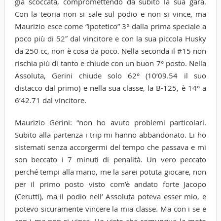
già scoccata, compromettendo da subito la sua gara.
Con la teoria non si sale sul podio e non si vince, ma
Maurizio esce come “ipotetico” 3° dalla prima speciale a
poco più di 52″ dal vincitore e con la sua piccola Husky
da 250 cc, non è cosa da poco. Nella seconda il #15 non
rischia più di tanto e chiude con un buon 7° posto. Nella
Assoluta, Gerini chiude solo 62° (10’09.54 il suo
distacco dal primo) e nella sua classe, la B-125, è 14° a
6’42.71 dal vincitore.
Maurizio Gerini: “non ho avuto problemi particolari.
Subito alla partenza i trip mi hanno abbandonato. Li ho
sistemati senza accorgermi del tempo che passava e mi
son beccato i 7 minuti di penalità. Un vero peccato
perché tempi alla mano, me la sarei potuta giocare, non
per il primo posto visto com’è andato forte Jacopo
(Cerutti), ma il podio nell’ Assoluta poteva esser mio, e
potevo sicuramente vincere la mia classe. Ma con i se e
con i ma non si vince. Ho visto che comunque la moto