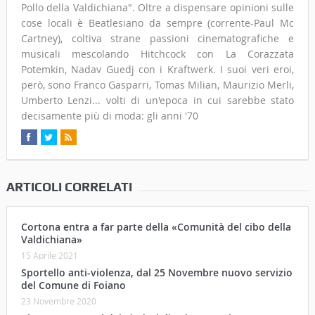
Pollo della Valdichiana". Oltre a dispensare opinioni sulle
cose locali è Beatlesiano da sempre (corrente-Paul Mc
Cartney), coltiva strane passioni cinematografiche e
musicali mescolando Hitchcock con La Corazzata
Potemkin, Nadav Guedj con i Kraftwerk. I suoi veri eroi,
però, sono Franco Gasparri, Tomas Milian, Maurizio Merli,
Umberto Lenzi... volti di un'epoca in cui sarebbe stato
decisamente più di moda: gli anni '70
ARTICOLI CORRELATI
Cortona entra a far parte della «Comunità del cibo della
Valdichiana»
15 Aprile 2021
Sportello anti-violenza, dal 25 Novembre nuovo servizio
del Comune di Foiano
23 Novembre 2020