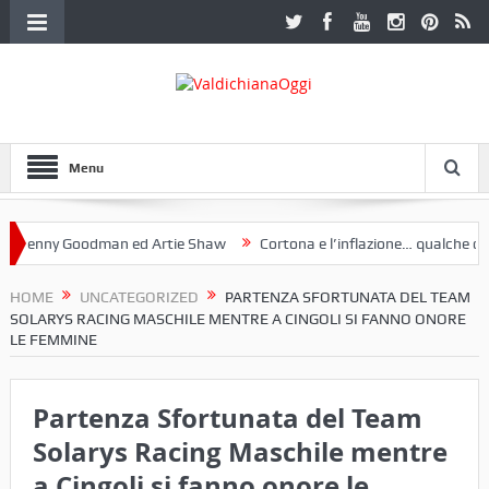
Menu
nny Goodman ed Artie Shaw
Cortona e l’inflazione… qualche decenni
ub Etruria. Una mostra a Palazzo Ferretti a Cortona e un libro
HOME
UNCATEGORIZED
PARTENZA SFORTUNATA DEL TEAM
SOLARYS RACING MASCHILE MENTRE A CINGOLI SI FANNO ONORE
LE FEMMINE
Partenza Sfortunata del Team
Solarys Racing Maschile mentre
a Cingoli si fanno onore le