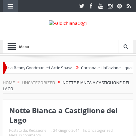
Menu
o a Benny Goodman ed Artie Shaw
Cortona e l’inflazione… qualche 
 Fotoclub Etruria. Una mostra a Palazzo Ferretti a Cortona e un libro
HOME
UNCATEGORIZED
NOTTE BIANCA A CASTIGLIONE DEL
LAGO
Notte Bianca a Castiglione del
Lago
Postato da:
Redazione
il:
24 Giugno 2011
In:
Uncategorized
Nessun commento