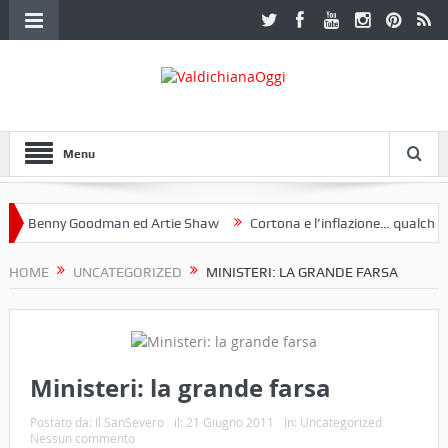
Menu
 Benny Goodman ed Artie Shaw
Cortona e l’inflazione… qualche dece
oclub Etruria. Una mostra a Palazzo Ferretti a Cortona e un libro
HOME
UNCATEGORIZED
MINISTERI: LA GRANDE FARSA
Ministeri: la grande farsa
Postato da:
Il SanSevero
il:
21 Giugno 2011
In:
Uncategorized
Nessun commento