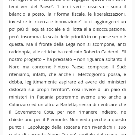
temi veri del Paese”. “I temi veri – osserva – sono il
bilancio a posto, la riforma fiscale, le liberalizzazioni,
investire in ricerca e innovazione” io ci aggiungerei un
po’ più di equità sociale e di lotta alla disoccupazione,
però, insomma, la scala delle priorità in un paese serio è
questa. Ma il fronte della Lega non si scompone, anzi
raddoppia, alle critiche ha replicato Roberto Calderoli. “Il
nostro progetto – ha precisato – non riguarda soltanto il
Nord ma concerne l’intero Paese, compreso il Sud:
riteniamo, infatti, che anche il Mezzogiorno possa, e
debba, legittimamente aspirare ad avere dei ministeri
dislocati sui propri territori”, così invece di un paio di
ministeri in Padania potremmo averne uno anche a
Catanzaro ed un altro a Barletta, senza dimenticare che
il Governatore Cota, per non rimanere indietro, ne
chiede uno per il Piemonte. Non vedo perché a questo
punto il Capoluogo della Toscana non rivendichi il suo
ruolo di seconda (dopo Torino) capitale del regno, un