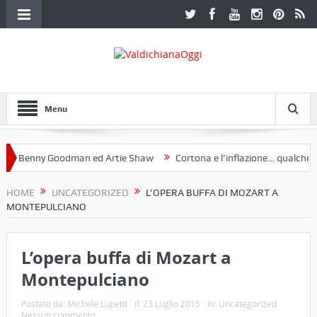
Menu
Benny Goodman ed Artie Shaw
Cortona e l’inflazione… qualche dece
oclub Etruria. Una mostra a Palazzo Ferretti a Cortona e un libro
HOME
UNCATEGORIZED
L’OPERA BUFFA DI MOZART A
MONTEPULCIANO
L’opera buffa di Mozart a
Montepulciano
Postato da:
Michele Lupetti
il:
23 Luglio 2015
In:
Uncategorized
Nessun commento