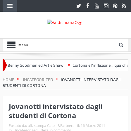
Menu
Benny Goodman ed Artie Shaw
Cortona e l’inflazione… qualche dece
club Etruria. Una mostra a Palazzo Ferretti a Cortona e un libro
HOME
UNCATEGORIZED
JOVANOTTI INTERVISTATO DAGLI
STUDENTI DI CORTONA
Jovanotti intervistato dagli
studenti di Cortona
Postato da:
uff. stampa Catola&Partners
il:
16 Marzo 2011
In:
Uncategorized
Nessun commento