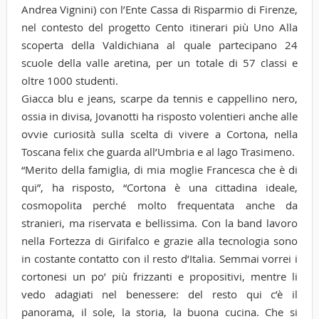
Andrea Vignini) con l’Ente Cassa di Risparmio di Firenze,
nel contesto del progetto Cento itinerari più Uno Alla
scoperta della Valdichiana al quale partecipano 24
scuole della valle aretina, per un totale di 57 classi e
oltre 1000 studenti.
Giacca blu e jeans, scarpe da tennis e cappellino nero,
ossia in divisa, Jovanotti ha risposto volentieri anche alle
ovvie curiosità sulla scelta di vivere a Cortona, nella
Toscana felix che guarda all’Umbria e al lago Trasimeno.
“Merito della famiglia, di mia moglie Francesca che è di
qui”, ha risposto, “Cortona è una cittadina ideale,
cosmopolita perché molto frequentata anche da
stranieri, ma riservata e bellissima. Con la band lavoro
nella Fortezza di Girifalco e grazie alla tecnologia sono
in costante contatto con il resto d’Italia. Semmai vorrei i
cortonesi un po’ più frizzanti e propositivi, mentre li
vedo adagiati nel benessere: del resto qui c’è il
panorama, il sole, la storia, la buona cucina. Che si