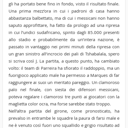
gli ha portato bene fino in fondo, visto il risultato finale.
Una prima mezz’ora in cui i padroni di casa hanno
abbastanza balbettato, ma di cui i messicani non hanno
saputo approfittare, ha fatto da prologo ad una ripresa
in cui l’undici sudafricano, spinto dagli 85.000 presenti
allo stadio e probabilmente da un’intera nazione, è
passato in vantaggio nei primi minuti della ripresa con
un gran sinistro all’incrocio dei pali di Tshabalala, spero
si scriva così J. La partita, a questo punto, ha cambiato
volto: il team di Parreira ha sfiorato il raddoppio, ma un
fuorigioco applicato male ha permesso a Marques di far
raggiungere ai suoi un meritato pareggio. Un clamoroso
palo nel finale, con siesta dei difensori messicani,
poteva regalare i clamorosi tre punti ai giocatori con la
maglietta color ocra, ma forse sarebbe stato troppo.
Nell’altra partita del girone, come pronosticato, ha
prevalso in entrambe le squadre la paura di farsi male e
ne è venuto così fuori uno squallido e grigio risultato ad