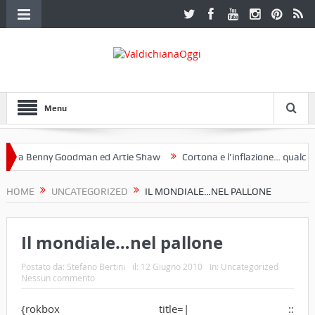
Menu
a Benny Goodman ed Artie Shaw
Cortona e l’inflazione… qualche de
otoclub Etruria. Una mostra a Palazzo Ferretti a Cortona e un libro
HOME
UNCATEGORIZED
IL MONDIALE…NEL PALLONE
Il mondiale…nel pallone
Postato da:
Stefano Bertini
il:
12 Giugno 2010
In:
Uncategorized
Nessun commento
{rokbox title=| ::