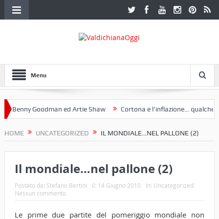
Menu
Benny Goodman ed Artie Shaw
Cortona e l’inflazione… qualche decen
club Etruria. Una mostra a Palazzo Ferretti a Cortona e un libro
HOME
UNCATEGORIZED
IL MONDIALE…NEL PALLONE (2)
Il mondiale…nel pallone (2)
Postato da:
Stefano Bertini
il:
14 Giugno 2010
In:
Uncategorized
Nessun commento
Le prime due partite del pomeriggio mondiale non