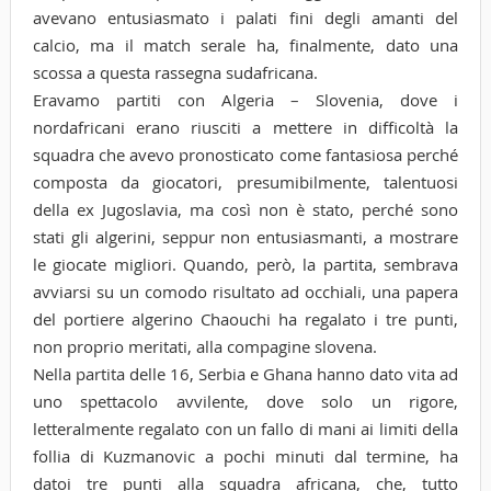
avevano entusiasmato i palati fini degli amanti del
calcio, ma il match serale ha, finalmente, dato una
scossa a questa rassegna sudafricana.
Eravamo partiti con Algeria – Slovenia, dove i
nordafricani erano riusciti a mettere in difficoltà la
squadra che avevo pronosticato come fantasiosa perché
composta da giocatori, presumibilmente, talentuosi
della ex Jugoslavia, ma così non è stato, perché sono
stati gli algerini, seppur non entusiasmanti, a mostrare
le giocate migliori. Quando, però, la partita, sembrava
avviarsi su un comodo risultato ad occhiali, una papera
del portiere algerino Chaouchi ha regalato i tre punti,
non proprio meritati, alla compagine slovena.
Nella partita delle 16, Serbia e Ghana hanno dato vita ad
uno spettacolo avvilente, dove solo un rigore,
letteralmente regalato con un fallo di mani ai limiti della
follia di Kuzmanovic a pochi minuti dal termine, ha
datoi tre punti alla squadra africana, che, tutto