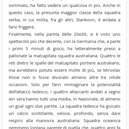
sommato, ha fatto vedere un qualcosa in più. Anche in
questo caso, la presunta maggior classe della squadra
serba, in cui milita, fra gli altri, Stankovic, è andata a
farsi friggere.
Finalmente, nella partita delle 20e30, si è visto uno
spettacolo più che decente, con la Germania che, a parte
i primi 5 minuti di gioco, ha letteralmente preso a
pallonate la malcapitata squadra australiana. Quattro le
reti dietro le spalle del malcapitato portiere australiano,
ma avrebbero potuto essere molte di più, se Miroslav
Klose non si fosse divorato almeno altre tre nitide
occasioni. Solo per farvi immaginare la potenzialità
dell’attacco tedesco, i quattro attaccanti andati a segno
ieri sera hanno tutti una media, in Nazionale, di almeno
un goal ogni due partite. La squadra tedesca ha giocato
un calcio scintillante, veloce, profondo, senza dare
respiro alla manovra australiana. Squadra oceanica
nemmeno lontana parente di quella che, quattro anni fa