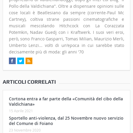
Pollo della Valdichiana". Oltre a dispensare opinioni sulle
cose locali è Beatlesiano da sempre (corrente-Paul Mc
Cartney), coltiva strane passioni cinematografiche e
musicali mescolando Hitchcock con La Corazzata
Potemkin, Nadav Guedj con i Kraftwerk. I suoi veri eroi,
però, sono Franco Gasparri, Tomas Milian, Maurizio Merli,
Umberto Lenzi... volti di un'epoca in cui sarebbe stato
decisamente più di moda: gli anni '70
ARTICOLI CORRELATI
Cortona entra a far parte della «Comunità del cibo della
Valdichiana»
15 Aprile 2021
Sportello anti-violenza, dal 25 Novembre nuovo servizio
del Comune di Foiano
23 Novembre 2020