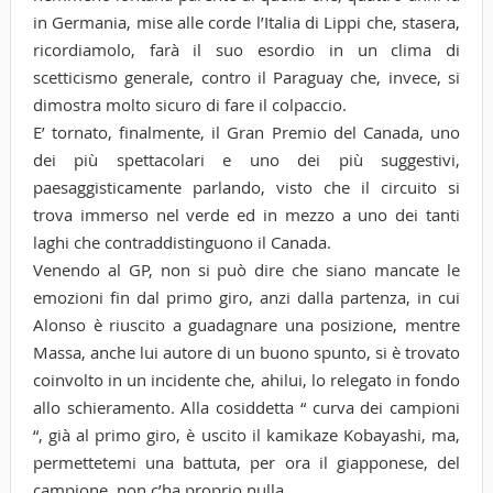
in Germania, mise alle corde l’Italia di Lippi che, stasera,
ricordiamolo, farà il suo esordio in un clima di
scetticismo generale, contro il Paraguay che, invece, si
dimostra molto sicuro di fare il colpaccio.
E’ tornato, finalmente, il Gran Premio del Canada, uno
dei più spettacolari e uno dei più suggestivi,
paesaggisticamente parlando, visto che il circuito si
trova immerso nel verde ed in mezzo a uno dei tanti
laghi che contraddistinguono il Canada.
Venendo al GP, non si può dire che siano mancate le
emozioni fin dal primo giro, anzi dalla partenza, in cui
Alonso è riuscito a guadagnare una posizione, mentre
Massa, anche lui autore di un buono spunto, si è trovato
coinvolto in un incidente che, ahilui, lo relegato in fondo
allo schieramento. Alla cosiddetta “ curva dei campioni
“, già al primo giro, è uscito il kamikaze Kobayashi, ma,
permettetemi una battuta, per ora il giapponese, del
campione, non c’ha proprio nulla.