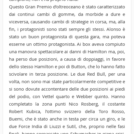
Questo Gran Premio d’oltreoceano è stato caratterizzato
dai continui cambi di gomme, da morbide a dure e
viceversa, causando cambi di strategie in corsa, ma, alla
fin, i protagonisti sono stati sempre gli stessi. Alonso è
stato un buon protagonista di questa gara, ma poteva
esserne un ottimo protagonista. Ai box aveva compiuto
una manovra spettacolare ai danni di Hamilton ma, poi,
ha perso due posizioni, a causa di doppiaggi, in favore
dello stesso Hamilton e poi di Button, che lo hanno fatto
scivolare in terza posizione. Le due Red Bull, per una
volta, non sono mai state particolarmente competitive e
si sono dovute accontentare delle due posizioni ai piedi
del podio, con Vettel quarto e Webber quinto. Hanno
completato la zona punti Nico Rosberg, il costante
Robert Kubica, l’ottimo svizzero della Toro Rosso,
Buemi, che è stato anche in testa per circa un giro, e le
due Force India di Liuzzi e Sutil, che, proprio nelle fasi
finali, hanno sorpassato uno Schumacher in piena crisi,