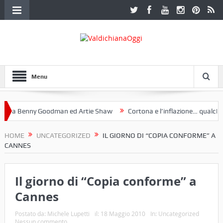
Menu
a Benny Goodman ed Artie Shaw
Cortona e l’inflazione… qualche de
otoclub Etruria. Una mostra a Palazzo Ferretti a Cortona e un libro
HOME
UNCATEGORIZED
IL GIORNO DI “COPIA CONFORME” A
CANNES
Il giorno di “Copia conforme” a
Cannes
Postato da:
Michele Lupetti
il:
18 Maggio 2010
In:
Uncategorized
Nessun commento