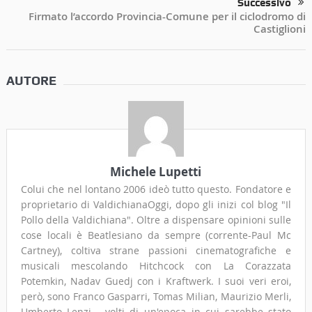
Successivo
Firmato l’accordo Provincia-Comune per il ciclodromo di
Castiglioni
AUTORE
Michele Lupetti
Colui che nel lontano 2006 ideò tutto questo. Fondatore e
proprietario di ValdichianaOggi, dopo gli inizi col blog "Il
Pollo della Valdichiana". Oltre a dispensare opinioni sulle
cose locali è Beatlesiano da sempre (corrente-Paul Mc
Cartney), coltiva strane passioni cinematografiche e
musicali mescolando Hitchcock con La Corazzata
Potemkin, Nadav Guedj con i Kraftwerk. I suoi veri eroi,
però, sono Franco Gasparri, Tomas Milian, Maurizio Merli,
Umberto Lenzi... volti di un'epoca in cui sarebbe stato