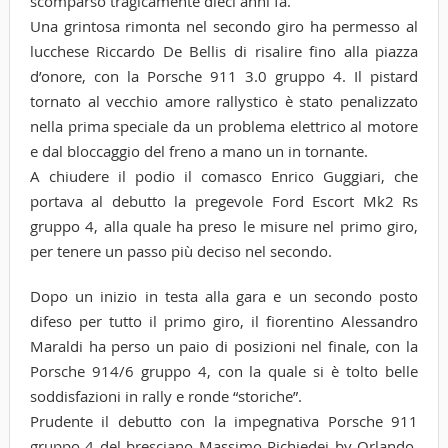
scomparso tragicamente dieci anni fa.
Una grintosa rimonta nel secondo giro ha permesso al
lucchese Riccardo De Bellis di risalire fino alla piazza
d’onore, con la Porsche 911 3.0 gruppo 4. Il pistard
tornato al vecchio amore rallystico è stato penalizzato
nella prima speciale da un problema elettrico al motore
e dal bloccaggio del freno a mano un in tornante.
A chiudere il podio il comasco Enrico Guggiari, che
portava al debutto la pregevole Ford Escort Mk2 Rs
gruppo 4, alla quale ha preso le misure nel primo giro,
per tenere un passo più deciso nel secondo.
Dopo un inizio in testa alla gara e un secondo posto
difeso per tutto il primo giro, il fiorentino Alessandro
Maraldi ha perso un paio di posizioni nel finale, con la
Porsche 914/6 gruppo 4, con la quale si è tolto belle
soddisfazioni in rally e ronde “storiche”.
Prudente il debutto con la impegnativa Porsche 911
gruppo 4 del bresciano Massimo Richiedei by Orlando,