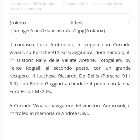
Postato da:
Ufficio Stampa
il:
20 Marzo 2011
In:
Uncategorized
Nessun commento
{rokbox title=| ::
|}images/caos1/lanciastratos1.jpg{/rokbox}
Il comasco Luca Ambrosoli, in coppia con Corrado
Viviani, su Porsche 911 Sc si aggiudica, dominandolo, il
1° Historic Rally delle Vallate Aretine. Fotogallery by
Felice Rogialli al secondo posto, con un grande
recupero, il lucchese Riccardo De Bellis (Porsche 911
3.0), con Enrico Guggiari a chiudere il podio con la sua
Ford Escort Mk2 Rs.
A Corrado Viviani, navigatore del vincitore Ambrosoli, il
1° trofeo in memoria di Andrea Ulivi.