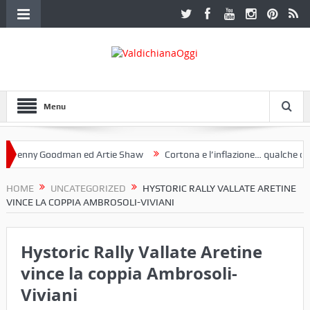
Menu
nny Goodman ed Artie Shaw
Cortona e l’inflazione… qualche decenni
ub Etruria. Una mostra a Palazzo Ferretti a Cortona e un libro
HOME
UNCATEGORIZED
HYSTORIC RALLY VALLATE ARETINE
VINCE LA COPPIA AMBROSOLI-VIVIANI
Hystoric Rally Vallate Aretine
vince la coppia Ambrosoli-
Viviani