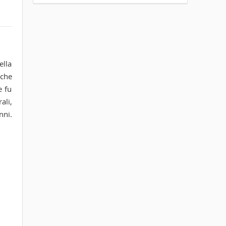
ella
nche
e fu
ali,
nni.