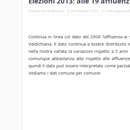
Elezioni 2013: alle 19 affluenz
Postato da:
Redazione
il:
24 Febbraio 2013
In:
Uncategorized
Continua in linea col dato del 2008 l’affluenza ai
Valdichiana. Il dato continua a essere distribuit
nella nostra vallata la variazioni rispetto a 5 ann
comunque abbastanza alta rispetto alle affluenze r
quindi il dato può essere interpretato come parziale
Vediamo i dati comune per comune: