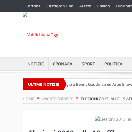
Cortona
Castiglion F.no
Arezzo
Foiano
Lucigna
NOTIZIE
CRONACA
SPORT
POLITICA
tembre a Camucia?
ULTIME NOTIZIE
Omaggio a Benny Goodman ed Artie Shaw
Co
HOME
UNCATEGORIZED
ELEZIONI 2013: ALLE 19 A