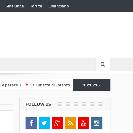
Sinalunga
Torrita
Chianciano
te”)
La Lunetta di Lorenzo Berrettini lascia il Convento di S. Chiara p
13:16:16
FOLLOW US