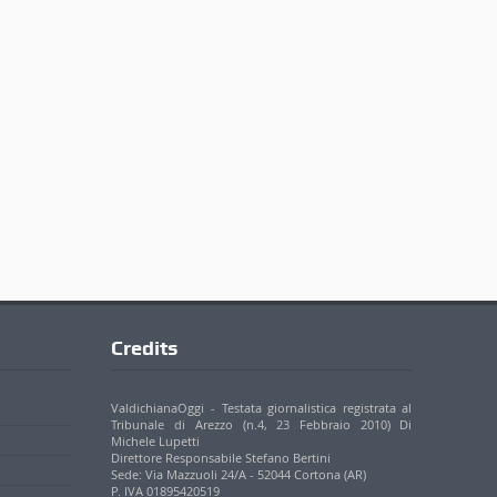
Credits
ValdichianaOggi - Testata giornalistica registrata al
Tribunale di Arezzo (n.4, 23 Febbraio 2010) Di
Michele Lupetti
Direttore Responsabile Stefano Bertini
Sede: Via Mazzuoli 24/A - 52044 Cortona (AR)
P. IVA 01895420519