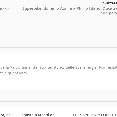
Succes
Superbike: dominio Aprilia a Phillip Island, Ducat
onaria
non per
io della Valdichiana, del suo territorio, delle sue energie. Non esita
ti e quant'altro.
za, dal
Risposta a Meoni dei
ELEZIONI 2020: CODICE D