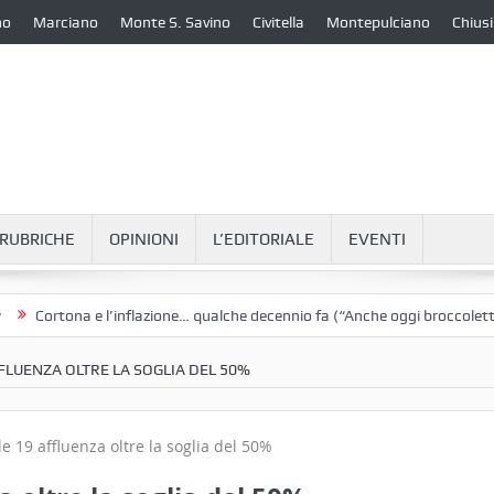
no
Marciano
Monte S. Savino
Civitella
Montepulciano
Chiusi
RUBRICHE
OPINIONI
L’EDITORIALE
EVENTI
rtona e l’inflazione… qualche decennio fa (“Anche oggi broccoletti e pata
FFLUENZA OLTRE LA SOGLIA DEL 50%