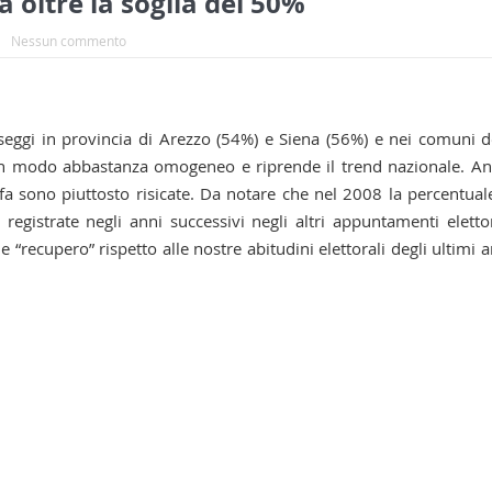
a oltre la soglia del 50%
Nessun commento
 seggi in provincia di Arezzo (54%) e Siena (56%) e nei comuni d
o in modo abbastanza omogeneo e riprende il trend nazionale. A
i fa sono piuttosto risicate. Da notare che nel 2008 la percentual
egistrate negli anni successivi negli altri appuntamenti elettor
 “recupero” rispetto alle nostre abitudini elettorali degli ultimi a