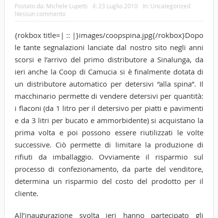
Postato da:
Michele Lupetti
il:
23 Luglio 2010
In:
Uncategorized
Nessun commento
{rokbox title=| :: |}images/coopspina.jpg{/rokbox}Dopo
le tante segnalazioni lanciate dal nostro sito negli anni
scorsi e l’arrivo del primo distributore a Sinalunga, da
ieri anche la Coop di Camucia si è finalmente dotata di
un distributore automatico per detersivi “alla spina”. Il
macchinario permette di vendere detersivi per quantità:
i flaconi (da 1 litro per il detersivo per piatti e pavimenti
e da 3 litri per bucato e ammorbidente) si acquistano la
prima volta e poi possono essere riutilizzati le volte
successive. Ciò permette di limitare la produzione di
rifiuti da imballaggio. Ovviamente il risparmio sul
processo di confezionamento, da parte del venditore,
determina un risparmio del costo del prodotto per il
cliente.
All’inaugurazione svolta ieri hanno partecipato gli