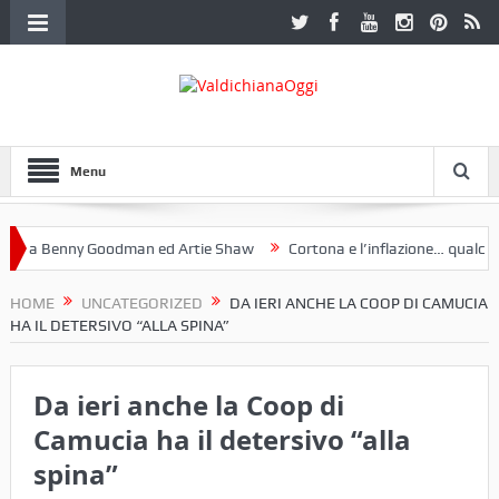
Menu
 a Benny Goodman ed Artie Shaw
Cortona e l’inflazione… qualche de
otoclub Etruria. Una mostra a Palazzo Ferretti a Cortona e un libro
HOME
UNCATEGORIZED
DA IERI ANCHE LA COOP DI CAMUCIA
HA IL DETERSIVO “ALLA SPINA”
Da ieri anche la Coop di
Camucia ha il detersivo “alla
spina”