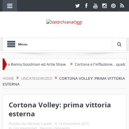
Menu
 a Benny Goodman ed Artie Shaw
Cortona e l’inflazione… qualche d
Fotoclub Etruria. Una mostra a Palazzo Ferretti a Cortona e un libro
HOME
UNCATEGORIZED
CORTONA VOLLEY: PRIMA VITTORIA
ESTERNA
Cortona Volley: prima vittoria
esterna
Postato da:
Michele Lupetti
il:
14 Novembre 2010
In:
Uncategorized
Nessun commento