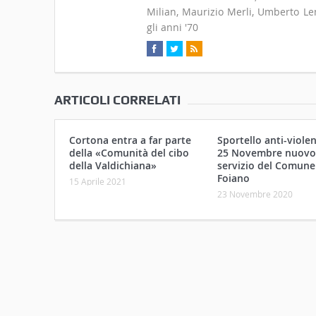
Milian, Maurizio Merli, Umberto Len
gli anni '70
ARTICOLI CORRELATI
Cortona entra a far parte
Sportello anti-violen
della «Comunità del cibo
25 Novembre nuovo
della Valdichiana»
servizio del Comune
Foiano
15 Aprile 2021
23 Novembre 2020