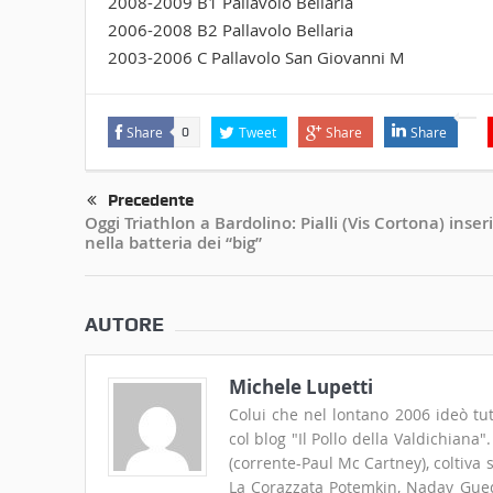
2008-2009 B1 Pallavolo Bellaria
2006-2008 B2 Pallavolo Bellaria
2003-2006 C Pallavolo San Giovanni M
Share
Tweet
Share
Share
0
Precedente
Oggi Triathlon a Bardolino: Pialli (Vis Cortona) inser
nella batteria dei “big”
AUTORE
Michele Lupetti
Colui che nel lontano 2006 ideò tut
col blog "Il Pollo della Valdichiana
(corrente-Paul Mc Cartney), coltiva
La Corazzata Potemkin, Nadav Guedj