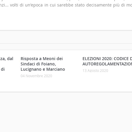
zi... volti di un'epoca in cui sarebbe stato decisamente più di m
za, dal
Risposta a Meoni dei
ELEZIONI 2020: CODICE D
Sindaci di Foiano,
AUTOREGOLAMENTAZIO
 di
Lucignano e Marciano
13 Agosto 2020
04 Novembre 2020