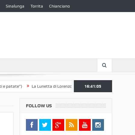
Sinalunga
Torrita
Chianciano
ate”)
La Lunetta di Lorenzo Berrettini lascia il Convento di S. Chiara 
16:41:05
FOLLOW US