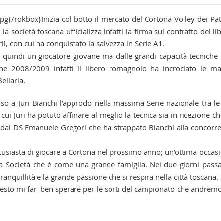
pg{/rokbox}Inizia col botto il mercato del Cortona Volley dei Pa
a società toscana ufficializza infatti la firma sul contratto del li
lì, con cui ha conquistato la salvezza in Serie A1.
à quindi un giocatore giovane ma dalle grandi capacità tecniche
ione 2008/2009 infatti il libero romagnolo ha incrociato le ma
ellaria.
so a Juri Bianchi l’approdo nella massima Serie nazionale tra le 
cui Juri ha potuto affinare al meglio la tecnica sia in ricezione ch
dal DS Emanuele Gregori che ha strappato Bianchi alla concorr
entusiasta di giocare a Cortona nel prossimo anno; un’ottima occas
na Società che è come una grande famiglia. Nei due giorni passa
anquillità e la grande passione che si respira nella città toscana.
uesto mi fan ben sperare per le sorti del campionato che andrem