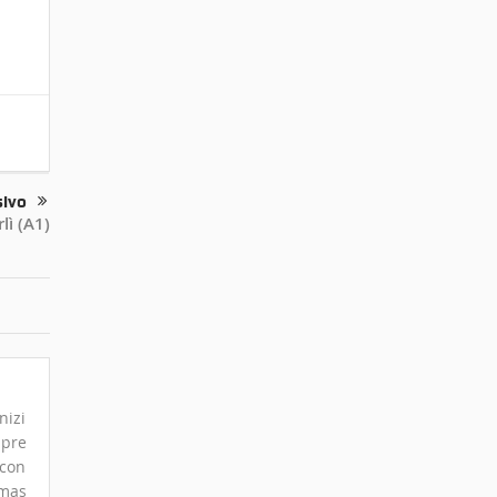
sivo
lì (A1)
nizi
mpre
 con
omas