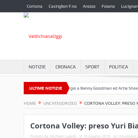
Cortona
Castiglion F.no
Arezzo
Foiano
Lucigna
NOTIZIE
CRONACA
SPORT
POLITICA
ttembre a Camucia?
ULTIME NOTIZIE
Omaggio a Benny Goodman ed Artie Shaw
C
HOME
UNCATEGORIZED
CORTONA VOLLEY: PRESO YU
Cortona Volley: preso Yuri Bia
Postato da:
Michele Lupetti
il:
19 Giugno 2010
In:
Uncategori