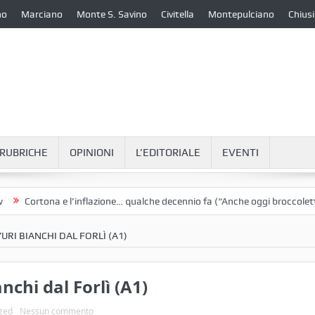
no
Marciano
Monte S. Savino
Civitella
Montepulciano
Chiusi
RUBRICHE
OPINIONI
L’EDITORIALE
EVENTI
ortona e l’inflazione… qualche decennio fa (“Anche oggi broccoletti e pat
RI BIANCHI DAL FORLÌ (A1)
nchi dal Forlì (A1)
zed
Nessun commento