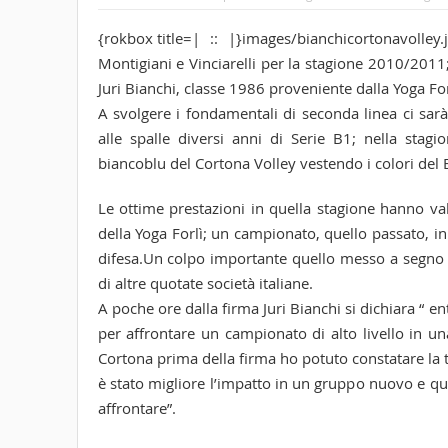
{rokbox title=| :: |}images/bianchicortonavolley.j
Montigiani e Vinciarelli per la stagione 2010/2011; l
Juri Bianchi, classe 1986 proveniente dalla Yoga For
A svolgere i fondamentali di seconda linea ci sar
alle spalle diversi anni di Serie B1; nella stag
biancoblu del Cortona Volley vestendo i colori del B
Le ottime prestazioni in quella stagione hanno val
della Yoga Forlì; un campionato, quello passato, in 
difesa.Un colpo importante quello messo a segno 
di altre quotate società italiane.
A poche ore dalla firma Juri Bianchi si dichiara “ 
per affrontare un campionato di alto livello in u
Cortona prima della firma ho potuto constatare la tr
è stato migliore l’impatto in un gruppo nuovo e q
affrontare”.