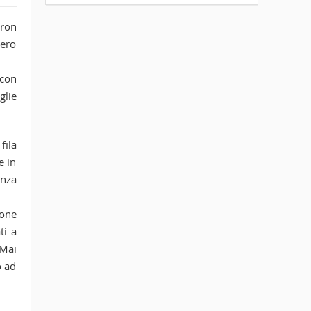
tron
bero
 con
glie
fila
e in
enza
ione
ti a
 Mai
o ad