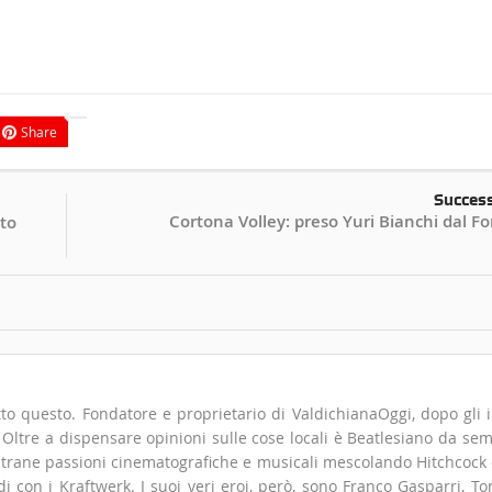
Share
Succes
Cortona Volley: preso Yuri Bianchi dal For
ito
to questo. Fondatore e proprietario di ValdichianaOggi, dopo gli i
". Oltre a dispensare opinioni sulle cose locali è Beatlesiano da se
 strane passioni cinematografiche e musicali mescolando Hitchcock
 con i Kraftwerk. I suoi veri eroi, però, sono Franco Gasparri, T