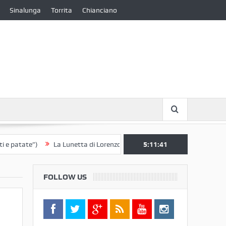
Sinalunga
Torrita
Chianciano
ate”)
La Lunetta di Lorenzo Berrettini lascia il Convento di S. Chiara 
5:11:41
FOLLOW US