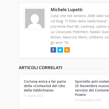
Michele Lupetti
Colui che nel lontano 2006 ideò tut
col blog "Il Pollo della Valdichiana
(corrente-Paul Mc Cartney), coltiva
La Corazzata Potemkin, Nadav Guedj
Milian, Maurizio Merli, Umberto Len
gli anni '70
ARTICOLI CORRELATI
Cortona entra a far parte
Sportello anti-violen
della «Comunità del cibo
25 Novembre nuovo
della Valdichiana»
servizio del Comune
Foiano
15 Aprile 2021
23 Novembre 2020