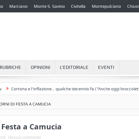
no
Marciano
Monte S. Savino
Civitella
Montepulciano
Chiusi
RUBRICHE
OPINIONI
L’EDITORIALE
EVENTI
ortona e l’inflazione… qualche decennio fa (“Anche oggi broccoletti e pat
ORNI DI FESTA A CAMUCIA
i Festa a Camucia
zed
Nessun commento