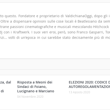
to questo. Fondatore e proprietario di ValdichianaOggi, dopo gli i
". Oltre a dispensare opinioni sulle cose locali è Beatlesiano da se
 strane passioni cinematografiche e musicali mescolando Hitchcock
 con i Kraftwerk. I suoi veri eroi, però, sono Franco Gasparri, T
zi... volti di un'epoca in cui sarebbe stato decisamente più di m
za, dal
Risposta a Meoni dei
ELEZIONI 2020: CODICE D
Sindaci di Foiano,
AUTOREGOLAMENTAZIO
 di
Lucignano e Marciano
13 Agosto 2020
04 Novembre 2020