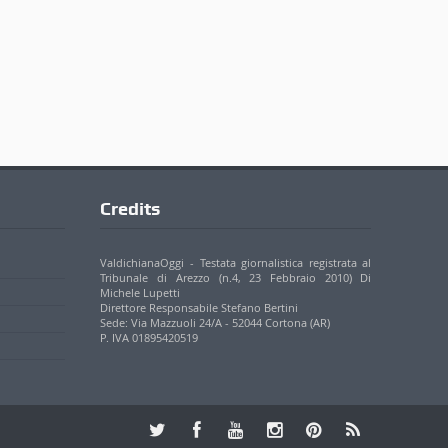
Credits
ValdichianaOggi - Testata giornalistica registrata al
Tribunale di Arezzo (n.4, 23 Febbraio 2010) Di
Michele Lupetti
Direttore Responsabile Stefano Bertini
Sede: Via Mazzuoli 24/A - 52044 Cortona (AR)
P. IVA 01895420519