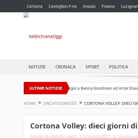
Cortona
Castiglion F.no
Arezzo
Foiano
Lucigna
NOTIZIE
CRONACA
SPORT
POLITICA
ttembre a Camucia?
ULTIME NOTIZIE
Omaggio a Benny Goodman ed Artie Shaw
C
HOME
UNCATEGORIZED
CORTONA VOLLEY: DIECI GI
Cortona Volley: dieci giorni d
Postato da:
Michele Lupetti
il:
24 Agosto 2010
In:
Uncategori