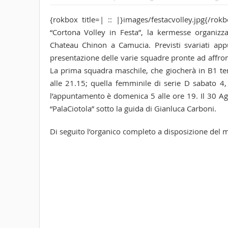
{rokbox title=| :: |}images/festacvolley.jpg{/r
“Cortona Volley in Festa”, la kermesse organizzat
Chateau Chinon a Camucia. Previsti svariati appu
presentazione delle varie squadre pronte ad affront
La prima squadra maschile, che giocherà in B1 ten
alle 21.15; quella femminile di serie D sabato 4,
l’appuntamento è domenica 5 alle ore 19. Il 30 Agos
“PalaCiotola” sotto la guida di Gianluca Carboni.
Di seguito l’organico completo a disposizione del m