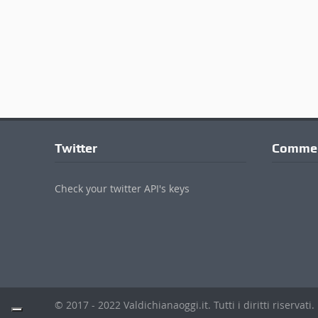
Twitter
Commen
Check your twitter API's keys
© 2017 - 2022 Valdichianaoggi.it. Tutti i diritti riservati