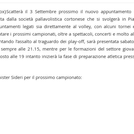
okbox}Scatterà il 3 Settembre prossimo il nuovo appuntamento
a dalla società pallavolistica cortonese che si svolgerà in Pi
ntamenti legati sia direttamente al volley, con alcuni tornei 
are i prossimi campionati, oltre a spettacoli, concerti e molto al
tando l’assalto al traguardo dei play-off, sarà presentata sabat
 sempre alle 21.15, mentre per le formazioni del settore giova
to alle 19 intanto inizierà la fase di preparazione atletica press
ister Sideri per il prossimo campionato: