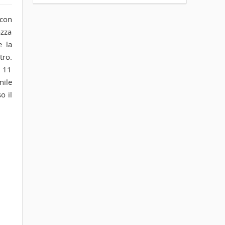
 con
azza
e la
tro.
o 11
nile
o il