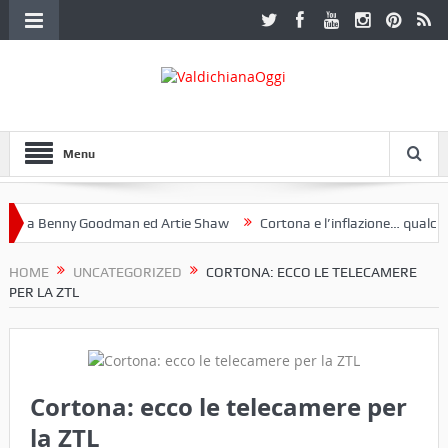
Menu
 a Benny Goodman ed Artie Shaw
Cortona e l’inflazione… qualche de
otoclub Etruria. Una mostra a Palazzo Ferretti a Cortona e un libro
HOME
UNCATEGORIZED
CORTONA: ECCO LE TELECAMERE
PER LA ZTL
Cortona: ecco le telecamere per
la ZTL