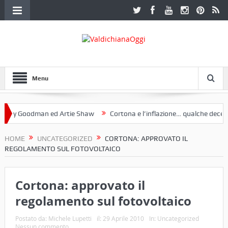
Menu
Goodman ed Artie Shaw
Cortona e l’inflazione… qualche decennio fa 
ruria. Una mostra a Palazzo Ferretti a Cortona e un libro
HOME
UNCATEGORIZED
CORTONA: APPROVATO IL
REGOLAMENTO SUL FOTOVOLTAICO
Cortona: approvato il
regolamento sul fotovoltaico
Postato da:
Michele Lupetti
il:
29 Aprile 2010
In:
Uncategorized
Nessun commento