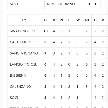
SOCI
M.M. SUBBIANO
1 – 1
Pt
G
V
N
P
Gf
Gs
G
V
SINALUNGHESE
10
4
3
1
0
7
2
2
CASTELNUOVESE
8
4
2
2
0
7
4
2
SANGIMIGNANO
7
3
2
1
0
5
3
2
LANCIOTTO C.B.
6
4
2
0
2
6
3
2
BIBBIENA
6
4
1
3
0
5
4
2
CALENZANO
5
4
1
2
1
3
4
2
SOCI
5
4
1
2
1
4
4
2