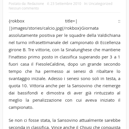
Postato da:
Redazione
il:
23 Settembre 2010
In:
Uncategorized
Nessun commento
{rokbox title=| ::
|}images/stories/calcio.jpg{/rokbox}Giornata
assolutamente positiva per le squadre della Valdichiana
nel turno infrasettimanale del campionato di Eccellenza
girone B. Tre vittorie, con la Sinalunghese che mantiene
l’inatteso primo posto in classifica superando per 3 a 1
fuori casa il FiesoleCaldine, dopo un grande secondo
tempo che ha permesso ai senesi di ribaltare lo
svantaggio iniziale. Adesso i senesi sono soli in testa, a
quota 10. Vittoria anche per la Sansovino che riemerge
dai bassifondi e dimostra di aver già rintuzzato al
meglio la penalizzazione con cui aveva iniziato il
campionato.
Se non ci fosse stata, la Sansovino attualmente sarebbe
seconda in classifica. Vince anche il Chiusi che conquista