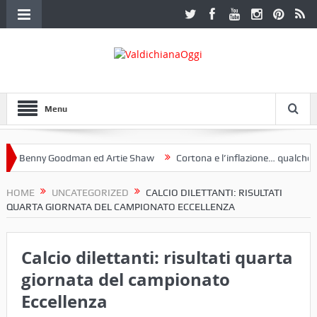
Menu
 Benny Goodman ed Artie Shaw
Cortona e l’inflazione… qualche dec
oclub Etruria. Una mostra a Palazzo Ferretti a Cortona e un libro
HOME
UNCATEGORIZED
CALCIO DILETTANTI: RISULTATI
QUARTA GIORNATA DEL CAMPIONATO ECCELLENZA
Calcio dilettanti: risultati quarta
giornata del campionato
Eccellenza