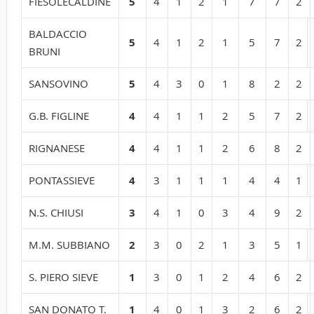
FIESOLECALDINE
5
4
1
2
1
7
7
2
BALDACCIO
5
4
1
2
1
5
7
2
BRUNI
SANSOVINO
5
4
3
0
1
8
2
2
G.B. FIGLINE
4
4
1
1
2
5
7
2
RIGNANESE
4
4
1
1
2
6
8
2
PONTASSIEVE
4
3
1
1
1
4
4
1
N.S. CHIUSI
3
4
1
0
3
4
9
2
M.M. SUBBIANO
2
3
0
2
1
3
5
1
S. PIERO SIEVE
1
3
0
1
2
4
6
2
SAN DONATO T.
1
4
0
1
3
2
6
2