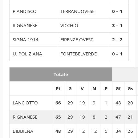
PIANDISCO
TERRANUOVESE
0 – 1
RIGNANESE
VICCHIO
3 – 1
SIGNA 1914
FIRENZE OVEST
2 – 2
U. POLIZIANA
FONTEBELVERDE
0 – 1
Totale
Pt
G
V
N
P
Gf
Gs
LANCIOTTO
66
29
19
9
1
48
20
RIGNANESE
65
29
19
8
2
47
21
BIBBIENA
48
29
12
12
5
34
26