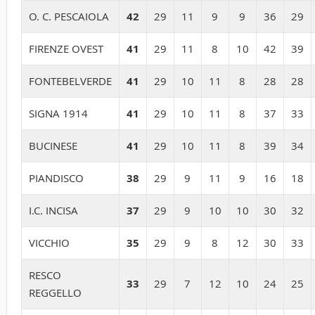
O. C. PESCAIOLA
42
29
11
9
9
36
29
FIRENZE OVEST
41
29
11
8
10
42
39
FONTEBELVERDE
41
29
10
11
8
28
28
SIGNA 1914
41
29
10
11
8
37
33
BUCINESE
41
29
10
11
8
39
34
PIANDISCO
38
29
9
11
9
16
18
I.C. INCISA
37
29
9
10
10
30
32
VICCHIO
35
29
9
8
12
30
33
RESCO
33
29
7
12
10
24
25
REGGELLO