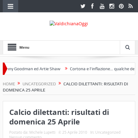
Menu
ny Goodman ed Artie Shaw
Cortona e l’inflazione… qualche decennio
 Etruria. Una mostra a Palazzo Ferretti a Cortona e un libro
HOME
UNCATEGORIZED
CALCIO DILETTANTI: RISULTATI DI
DOMENICA 25 APRILE
Calcio dilettanti: risultati di
domenica 25 Aprile
Postato da:
Michele Lupetti
il:
25 Aprile 2010
In:
Uncategorized
Nessun commento