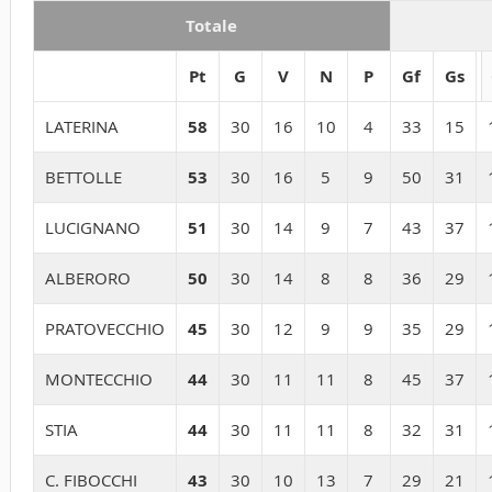
Totale
Pt
G
V
N
P
Gf
Gs
LATERINA
58
30
16
10
4
33
15
BETTOLLE
53
30
16
5
9
50
31
LUCIGNANO
51
30
14
9
7
43
37
ALBERORO
50
30
14
8
8
36
29
PRATOVECCHIO
45
30
12
9
9
35
29
MONTECCHIO
44
30
11
11
8
45
37
STIA
44
30
11
11
8
32
31
C. FIBOCCHI
43
30
10
13
7
29
21