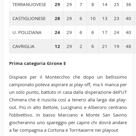
TERRANUOVESE
29
29
7
8
14
25
36
CASTIGLIONESE
28
29
6
10
13
23
40
U. POLIZIANA
24
29
6
6
17
24
40
CAVRIGLIA
12
29
2
6
21
19
48
Prima categoria Girone E
Dispiace per il Montecchio che dopo un bellissimo
campionato poteva aspirare ai play-off, ma li manca per
un solo punto, battuto in casa dalla disperazione dell’UT
Chimera che è riuscita così a tenersi alla larga dai play-
out. Più in alto Bettole, Lucignano e Alberoro centrano
l’obbiettivo. In basso Marciano e Monte San Savino
giocheranno uno spareggio per capire chi dovrà andare
a far compagnia a Cortona e Torritaserre nei playout