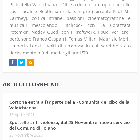
Pollo della Valdichiana". Oltre a dispensare opinioni sulle
cose locali è Beatlesiano da sempre (corrente-Paul Mc
Cartney), coltiva strane passioni cinematografiche e
musicali mescolando Hitchcock con La Corazzata
Potemkin, Nadav Guedj con i Kraftwerk. I suoi veri eroi,
però, sono Franco Gasparri, Tomas Milian, Maurizio Merli,
Umberto Lenzi... volti di un'epoca in cui sarebbe stato
decisamente più di moda: gli anni '70
ARTICOLI CORRELATI
Cortona entra a far parte della «Comunità del cibo della
Valdichiana»
15 Aprile 2021
Sportello anti-violenza, dal 25 Novembre nuovo servizio
del Comune di Foiano
23 Novembre 2020