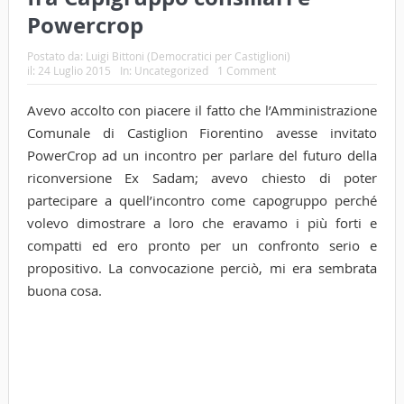
Powercrop
Postato da:
Luigi Bittoni (Democratici per Castiglioni)
il:
24 Luglio 2015
In:
Uncategorized
1 Comment
Avevo accolto con piacere il fatto che l’Amministrazione
Comunale di Castiglion Fiorentino avesse invitato
PowerCrop ad un incontro per parlare del futuro della
riconversione Ex Sadam; avevo chiesto di poter
partecipare a quell’incontro come capogruppo perché
volevo dimostrare a loro che eravamo i più forti e
compatti ed ero pronto per un confronto serio e
propositivo. La convocazione perciò, mi era sembrata
buona cosa.