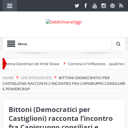
Menu
nny Goodman ed Artie Shaw
Cortona e l’inflazione… qualche decenni
ub Etruria. Una mostra a Palazzo Ferretti a Cortona e un libro
HOME
UNCATEGORIZED
BITTONI (DEMOCRATICI PER
CASTIGLIONI) RACCONTA L’INCONTRO FRA CAPIGRUPPO CONSILIARI
E POWERCROP
Bittoni (Democratici per
Castiglioni) racconta l’incontro
fra Capigruppo consiliari e