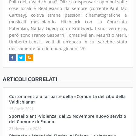
Pollo della Valdichiana". Oltre a dispensare opinioni sulle
cose locali è Beatlesiano da sempre (corrente-Paul Mc
Cartney), coltiva strane passioni cinematografiche e
musicali mescolando Hitchcock con La Corazzata
Potemkin, Nadav Guedj con i Kraftwerk. I suoi veri eroi,
però, sono Franco Gasparri, Tomas Milian, Maurizio Merli,
Umberto Lenzi... volti di un'epoca in cui sarebbe stato
decisamente più di moda: gli anni '70
ARTICOLI CORRELATI
Cortona entra a far parte della «Comunità del cibo della
Valdichiana»
15 Aprile 2021
Sportello anti-violenza, dal 25 Novembre nuovo servizio
del Comune di Foiano
23 Novembre 2020
Risposta a Meoni dei Sindaci di Foiano, Lucignano e