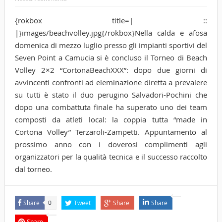
{rokbox title=| ::
|}images/beachvolley.jpg{/rokbox}Nella calda e afosa
domenica di mezzo luglio presso gli impianti sportivi del
Seven Point a Camucia si è concluso il Torneo di Beach
Volley 2×2 “CortonaBeachXXX”: dopo due giorni di
avvincenti confronti ad eleminazione diretta a prevalere
su tutti è stato il duo perugino Salvadori-Pochini che
dopo una combattuta finale ha superato uno dei team
composti da atleti local: la coppia tutta “made in
Cortona Volley” Terzaroli-Zampetti.
Appuntamento al
prossimo anno con i doverosi complimenti agli
organizzatori per la qualità tecnica e il successo raccolto
dal torneo.
Share
Tweet
Share
Share
0
Share