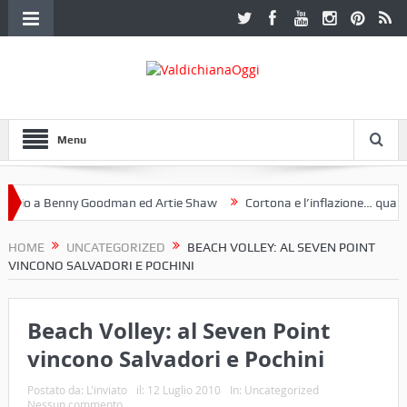
Menu
io a Benny Goodman ed Artie Shaw
Cortona e l’inflazione… qualche
 Fotoclub Etruria. Una mostra a Palazzo Ferretti a Cortona e un libro
HOME
UNCATEGORIZED
BEACH VOLLEY: AL SEVEN POINT
VINCONO SALVADORI E POCHINI
Beach Volley: al Seven Point
vincono Salvadori e Pochini
Postato da:
L'inviato
il:
12 Luglio 2010
In:
Uncategorized
Nessun commento