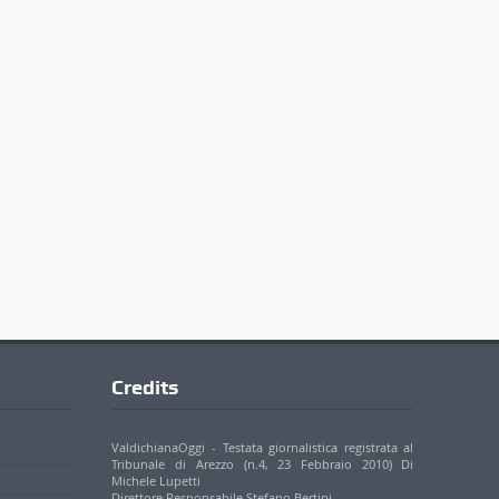
Credits
ValdichianaOggi - Testata giornalistica registrata al
Tribunale di Arezzo (n.4, 23 Febbraio 2010) Di
Michele Lupetti
Direttore Responsabile Stefano Bertini