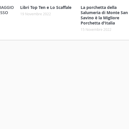
VIAGGIO
Libri Top Ten e Lo Scaffale
La porchetta della
USSO
Salumeria di Monte San
19 Novembre 2022
Savino è la Migliore
Porchetta d’Italia
15 Novembre 2022