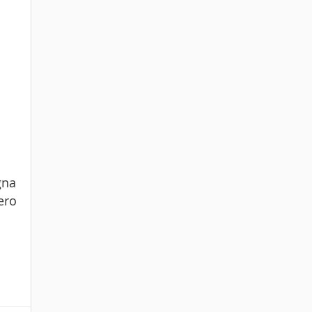
gna
ero