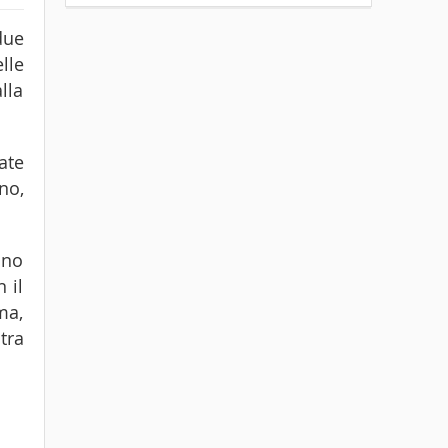
due
lle
lla
ate
no,
nno
 il
ma,
tra