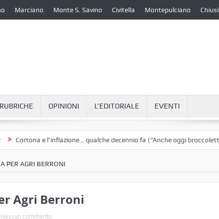
no
Marciano
Monte S. Savino
Civitella
Montepulciano
Chiusi
RUBRICHE
OPINIONI
L’EDITORIALE
EVENTI
ortona e l’inflazione… qualche decennio fa (“Anche oggi broccoletti e pat
A PER AGRI BERRONI
r Agri Berroni
Nessun commento