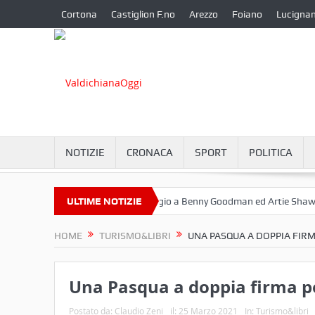
Cortona
Castiglion F.no
Arezzo
Foiano
Lucigna
NOTIZIE
CRONACA
SPORT
POLITICA
ttembre a Camucia?
ULTIME NOTIZIE
Omaggio a Benny Goodman ed Artie Shaw
C
HOME
TURISMO&LIBRI
UNA PASQUA A DOPPIA FIRM
Una Pasqua a doppia firma pe
Postato da:
Claudio Zeni
il:
25 Marzo 2021
In:
Turismo&libri