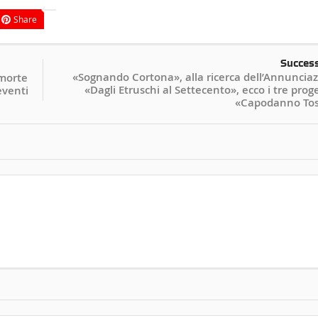
Share
Succes
«Sognando Cortona», alla ricerca dell’Annuncia
 morte
«Dagli Etruschi al Settecento», ecco i tre proge
eventi
«Capodanno To