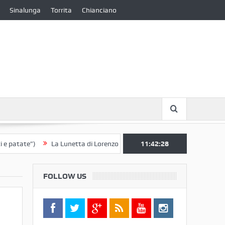
Sinalunga
Torrita
Chianciano
ate”)
La Lunetta di Lorenzo Berrettini lascia il Convento di S. Chiara 
11:42:29
FOLLOW US