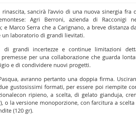
rinascita, sancirà l’avvio di una nuova sinergia fra 
 piemontese: Agri Berroni, azienda di Racconigi ne
a; e Marco Serra che a Carignano, a breve distanza da
un laboratorio di grandi lievitati.
di grandi incertezze e continue limitazioni dett
e premesse per una collaborazione che guarda lonta
tigio e di condividere nuovi progetti.
 Pasqua, avranno pertanto una doppia firma. Uscira
due gustosissimi formati, per essere poi riempite con
zionalecon ripieno, a scelta, di gelato gianduja, cre
r), o la versione monoporzione, con farcitura a scelta 
dite (120 gr).