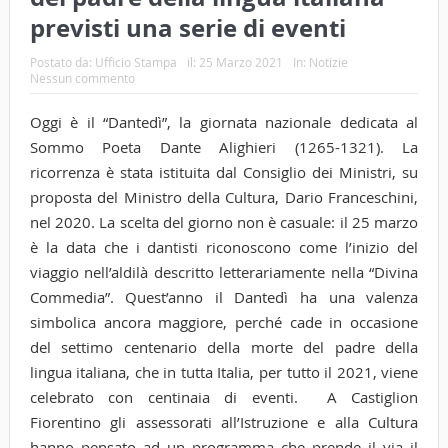
previsti una serie di eventi
Postato da:
Ufficio Stampa
il:
25 Marzo 2021
In:
Notizie
Nessun commento
Oggi è il “Dantedì”, la giornata nazionale dedicata al
Sommo Poeta Dante Alighieri (1265-1321). La
ricorrenza è stata istituita dal Consiglio dei Ministri, su
proposta del Ministro della Cultura, Dario Franceschini,
nel 2020. La scelta del giorno non è casuale: il 25 marzo
è la data che i dantisti riconoscono come l’inizio del
viaggio nell’aldilà descritto letterariamente nella “Divina
Commedia”. Quest’anno il Dantedì ha una valenza
simbolica ancora maggiore, perché cade in occasione
del settimo centenario della morte del padre della
lingua italiana, che in tutta Italia, per tutto il 2021, viene
celebrato con centinaia di eventi. A Castiglion
Fiorentino gli assessorati all’Istruzione e alla Cultura
hanno pensato ad un programma che prende il via il