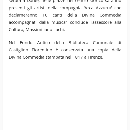
serata a Dante; nelle piazze del centro storico saranno
presenti gli artisti della compagnia ‘Arca Azzurra’ che
declameranno 10 canti della Divina Commedia
accompagnati dalla musica” conclude l’assessore alla
Cultura, Massimiliano Lachi.
Nel Fondo Antico della Biblioteca Comunale di
Castiglion Fiorentino è conservata una copia della
Divina Commedia stampata nel 1817 a Firenze.
Tags
Cas
f-n