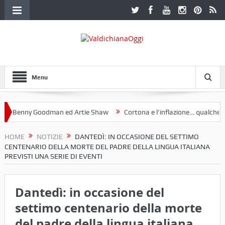
Menu
Benny Goodman ed Artie Shaw
Cortona e l’inflazione… qualche dece
oclub Etruria. Una mostra a Palazzo Ferretti a Cortona e un libro
HOME
NOTIZIE
DANTEDÌ: IN OCCASIONE DEL SETTIMO
CENTENARIO DELLA MORTE DEL PADRE DELLA LINGUA ITALIANA
PREVISTI UNA SERIE DI EVENTI
Dantedì: in occasione del
settimo centenario della morte
del padre della lingua italiana