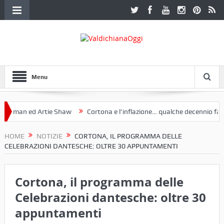
Menu
d Artie Shaw
Cortona e l’inflazione… qualche decennio fa (“Anche og
 mostra a Palazzo Ferretti a Cortona e un libro
HOME
NOTIZIE
CORTONA, IL PROGRAMMA DELLE
CELEBRAZIONI DANTESCHE: OLTRE 30 APPUNTAMENTI
Cortona, il programma delle
Celebrazioni dantesche: oltre 30
appuntamenti