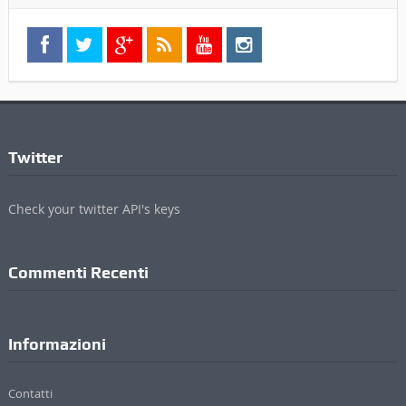
Informazioni
Contatti
Pubblicità
Privacy Policy
Cookie Policy
Credits
ValdichianaOggi - Testata giornalistica registrata al Tribunale di Arezzo (n.4, 23
Febbraio 2010) Di Michele Lupetti
Direttore Responsabile Stefano Bertini
Sede: Via Mazzuoli 24/A - 52044 Cortona (AR)
P. IVA 01895420519
© 2017 - 2022 Valdichianaoggi.it. Tutti i diritti riservati. | Credits
Appare