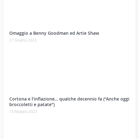
27 Giugno 2023
Cortona e l’inflazione… qualche decennio fa (“Anche oggi
broccoletti e patate”)
13 Maggio 2023
La Lunetta di Lorenzo Berrettini lascia il Convento di S.
Chiara per il Museo dei Cappuccini di Milano
21 Ottobre 2022
Secondo Memorial Alberto Cangeloni in pieno
svolgimento
03 Settembre 2022