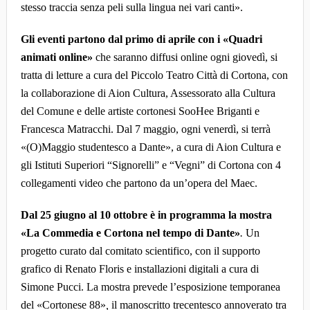
stesso traccia senza peli sulla lingua nei vari canti».
Gli eventi partono dal primo di aprile con i «Quadri
animati online»
che saranno diffusi online ogni giovedì, si
tratta di
letture a cura del Piccolo Teatro Città di Cortona, con
la collaborazione di Aion Cultura, Assessorato alla Cultura
del Comune e delle artiste cortonesi SooHee Briganti e
Francesca Matracchi.
Dal 7 maggio, ogni venerdì, si terrà
«(O)Maggio studentesco a Dante», a
cura di Aion Cultura e
gli Istituti Superiori “Signorelli” e “Vegni” di Cortona
con
4
collegamenti video che partono da un’opera del Maec.
Dal 25 giugno al 10 ottobre è in programma la mostra
«
La Commedia e Cortona nel tempo di Dante»
.
Un
p
rogetto curato dal comitato scientifico, con il supporto
grafico di Renato Floris
e installazioni digitali a cura di
Simone Pucci. La mostra prevede l’esposizione temporanea
del
«
Cortonese 88»
,
il manoscritto trecentesco annoverato tra