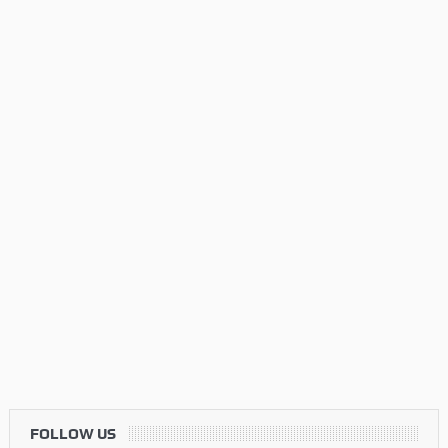
FOLLOW US
Twitter
Check your twitter API's keys
Commenti Recenti