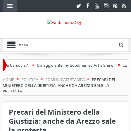
Menu
e a Camucia?
Omaggio a Benny Goodman ed Artie Shaw
Cortona 
esteggiare i 50 anni del Fotoclub Etruria. Una mostra a Palazzo Ferretti
HOME
POLITICA
COMUNICATI STAMPA
PRECARI DEL
MINISTERO DELLA GIUSTIZIA: ANCHE DA AREZZO SALE LA
PROTESTA
Precari del Ministero della
Giustizia: anche da Arezzo sale
la protesta