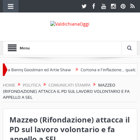
Menu
a Benny Goodman ed Artie Shaw
Cortona e l’inflazione… qualche de
toclub Etruria. Una mostra a Palazzo Ferretti a Cortona e un libro
HOME
POLITICA
COMUNICATI STAMPA
MAZZEO
(RIFONDAZIONE) ATTACCA IL PD SUL LAVORO VOLONTARIO E FA
APPELLO A SEL
Mazzeo (Rifondazione) attacca il
PD sul lavoro volontario e fa
appello a SEL