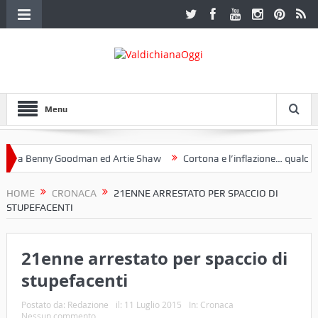
Menu
a Benny Goodman ed Artie Shaw
Cortona e l’inflazione… qualche de
otoclub Etruria. Una mostra a Palazzo Ferretti a Cortona e un libro
HOME
CRONACA
21ENNE ARRESTATO PER SPACCIO DI
STUPEFACENTI
21enne arrestato per spaccio di
stupefacenti
Postato da:
Redazione
il:
11 Luglio 2015
In:
Cronaca
Nessun commento