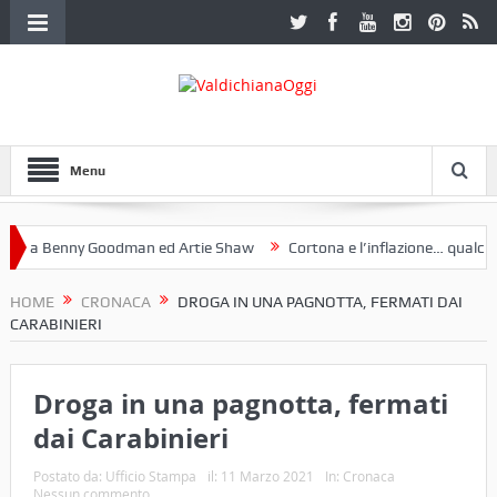
Menu
a Benny Goodman ed Artie Shaw
Cortona e l’inflazione… qualche de
otoclub Etruria. Una mostra a Palazzo Ferretti a Cortona e un libro
HOME
CRONACA
DROGA IN UNA PAGNOTTA, FERMATI DAI
CARABINIERI
Droga in una pagnotta, fermati
dai Carabinieri
Postato da:
Ufficio Stampa
il:
11 Marzo 2021
In:
Cronaca
Nessun commento