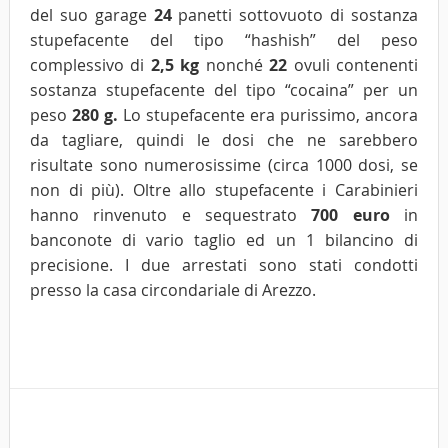
del suo garage
24
panetti sottovuoto di sostanza
stupefacente del tipo “hashish” del peso
complessivo di
2,5 kg
nonché
22
ovuli contenenti
sostanza stupefacente del tipo “cocaina” per un
peso
280 g.
Lo stupefacente era purissimo, ancora
da tagliare, quindi le dosi che ne sarebbero
risultate sono numerosissime (circa 1000 dosi, se
non di più). Oltre allo stupefacente i Carabinieri
hanno rinvenuto e sequestrato
700 euro
in
banconote di vario taglio ed un 1 bilancino di
precisione. I due arrestati sono stati condotti
presso la casa circondariale di Arezzo.
Tags
cor