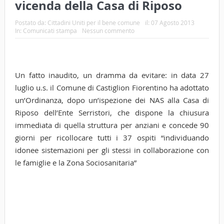
vicenda della Casa di Riposo
Postato da:
Cittadini Uniti per il bene comune
il:
07 Agosto 2013
In:
Comunicati stampa
Nessun commento
Un fatto inaudito, un dramma da evitare: in data 27
luglio u.s. il Comune di Castiglion Fiorentino ha adottato
un’Ordinanza, dopo un’ispezione dei NAS alla Casa di
Riposo dell’Ente Serristori, che dispone la chiusura
immediata di quella struttura per anziani e concede 90
giorni per ricollocare tutti i 37 ospiti “individuando
idonee sistemazioni per gli stessi in collaborazione con
le famiglie e la Zona Sociosanitaria”