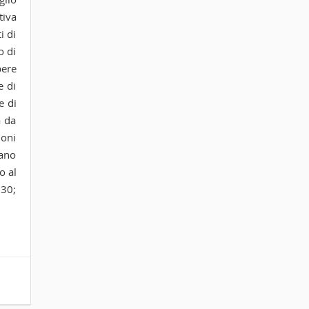
tiva
i di
o di
pere
e di
e di
a da
ioni
sano
o al
.30;