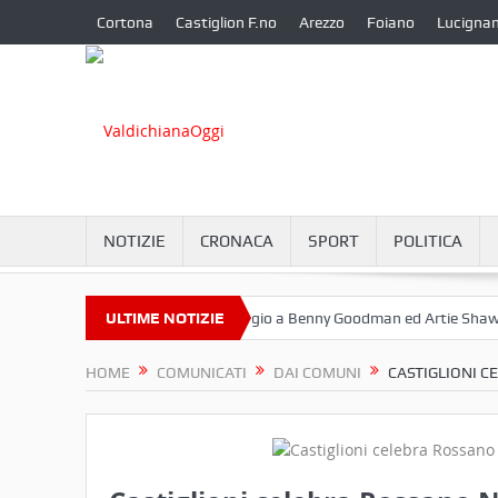
Cortona
Castiglion F.no
Arezzo
Foiano
Lucigna
NOTIZIE
CRONACA
SPORT
POLITICA
tembre a Camucia?
ULTIME NOTIZIE
Omaggio a Benny Goodman ed Artie Shaw
Co
HOME
COMUNICATI
DAI COMUNI
CASTIGLIONI C