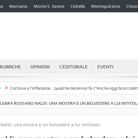
no
Marciano
Monte S. Savino
Civitella
Montepulciano
Chiusi
RUBRICHE
OPINIONI
L’EDITORIALE
EVENTI
rtona e l’inflazione… qualche decennio fa (“Anche oggi broccoletti e pata
ELEBRA ROSSANO NALDI: UNA MOSTRA E UN BELVEDERE A LUI INTITO