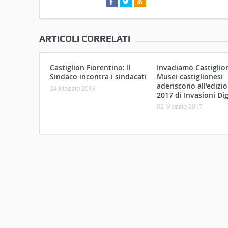
ARTICOLI CORRELATI
Castiglion Fiorentino: Il
Invadiamo Castiglioni
Sindaco incontra i sindacati
Musei castiglionesi
aderiscono all’edizi
24 Maggio 2018
2017 di Invasioni Dig
02 Maggio 2017