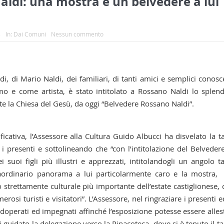
aldi: una mostra e un belvedere a lui
3
In:
Dai Comuni
Nessun commento
i, di Mario Naldi, dei familiari, di tanti amici e semplici conosc
 e come artista, è stato intitolato a Rossano Naldi lo splen
ente la Chiesa del Gesù, da oggi “Belvedere Rossano Naldi”.
cativa, l’Assessore alla Cultura Guido Albucci ha disvelato la t
 presenti e sottolineando che “con l’intitolazione del Belvedere
suoi figli più illustri e apprezzati, intitolandogli un angolo t
aordinario panorama a lui particolarmente caro e la mostra,
 strettamente culturale più importante dell’estate castiglionese, 
rosi turisti e visitatori”. L’Assessore, nel ringraziare i presenti e
 adoperati ed impegnati affinché l’esposizione potesse essere allest
guidato la delegazione verso la Pinacoteca, dove si è tenuto il ta