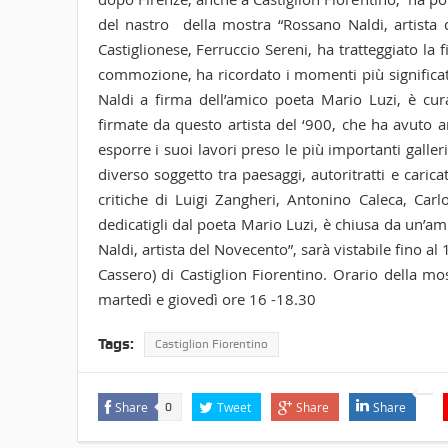
del nastro della mostra “Rossano Naldi, artista d
Castiglionese, Ferruccio Sereni, ha tratteggiato la 
commozione, ha ricordato i momenti più significativ
Naldi a firma dell’amico poeta Mario Luzi, è cura
firmate da questo artista del ‘900, che ha avuto an
esporre i suoi lavori preso le più importanti galle
diverso soggetto tra paesaggi, autoritratti e carica
critiche di Luigi Zangheri, Antonino Caleca, Carlo 
dedicatigli dal poeta Mario Luzi, è chiusa da un’a
Naldi, artista del Novecento”, sarà vistabile fino a
Cassero) di Castiglion Fiorentino. Orario della mo
martedì e giovedì ore 16 -18.30
Tags:
Castiglion Fiorentino
Share
Tweet
Share
Share
0