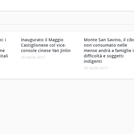
: i
Inaugurato il Maggio
Monte San Savino, il cib
Castiglionese col vice-
non consumato nelle
one
console cinese Yan Jinlin
mense andrà a famiglie 
itali
difficoltà e soggetti
30 Aprile 2017
indigenti
26 Aprile 2017