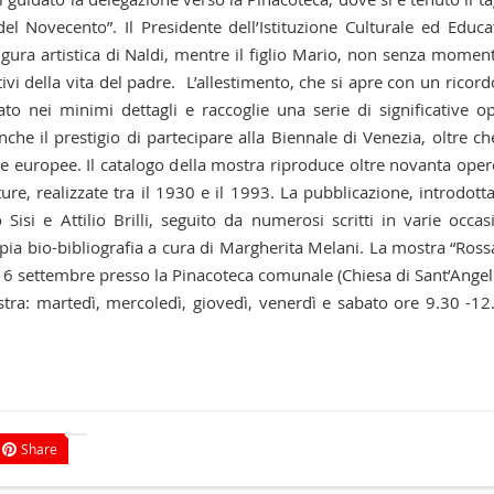
el Novecento”. Il Presidente dell’Istituzione Culturale ed Educa
figura artistica di Naldi, mentre il figlio Mario, non senza moment
i della vita del padre. L’allestimento, che si apre con un ricord
to nei minimi dettagli e raccoglie una serie di significative o
che il prestigio di partecipare alla Biennale di Venezia, oltre ch
rie europee. Il catalogo della mostra riproduce oltre novanta oper
ture, realizzate tra il 1930 e il 1993. La pubblicazione, introdott
Sisi e Attilio Brilli, seguito da numerosi scritti in varie occas
mpia bio-bibliografia a cura di Margherita Melani. La mostra “Ros
l 16 settembre presso la Pinacoteca comunale (Chiesa di Sant’Angel
stra: martedì, mercoledì, giovedì, venerdì e sabato ore 9.30 -12
Share