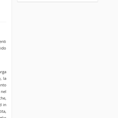
enti
dido
arga
, la
anto
 nel
che,
d in
ita,
glio