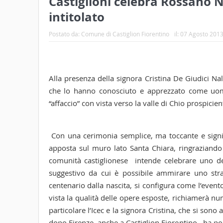
Castiglioni celebra Rossano N
intitolato
Postato da:
Comune di Castiglion Fiorentino
il:
07 Agosto 201
Alla presenza della signora Cristina De Giudici Nald
che lo hanno conosciuto e apprezzato come uomo
“affaccio” con vista verso la valle di Chio prospici
Con una cerimonia semplice, ma toccante e signifi
apposta sul muro lato Santa Chiara, ringraziando i
comunità castiglionese intende celebrare uno dei 
suggestivo da cui è possibile ammirare uno str
centenario dalla nascita, si configura come l’evento
vista la qualità delle opere esposte, richiamerà nume
particolare l’Icec e la signora Cristina, che si sono
dopo Firenze, anche a Castiglion Fiorentino, ha poi 