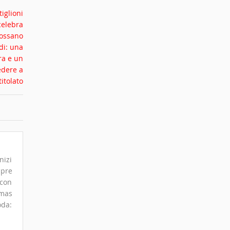
nizi
mpre
 con
omas
oda: