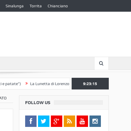
Sinalunga
Torrita
Chianciano
te”)
La Lunetta di Lorenzo Berrettini lascia il Convento di S. Chiara p
9:23:15
LATO
FOLLOW US