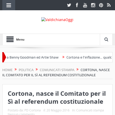
Menu
 a Benny Goodman ed Artie Shaw
Cortona e l’inflazione… qualche de
otoclub Etruria. Una mostra a Palazzo Ferretti a Cortona e un libro
HOME
POLITICA
COMUNICATI STAMPA
CORTONA, NASCE
IL COMITATO PER IL SÌ AL REFERENDUM COSTITUZIONALE
Cortona, nasce il Comitato per il
Sì al referendum costituzionale
Postato da:
PD Cortona
il:
20 Maggio 2016
In:
Comunicati stampa
Nessun commento