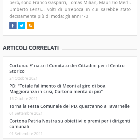
però, sono Franco Gasparri, Tomas Milian, Maurizio Merli,
Umberto Lenzi... volti di un'epoca in cui sarebbe stato
decisamente più di moda: gli anni '70
ARTICOLI CORRELATI
Cortona: E’ nato il Comitato dei Cittadini per il Centro
Storico
24 Ottobre 2021
PD: “Totale fallimento di Meoni al giro di boa.
Maggioranza in crisi, Cortona merita di più”
16 Ottobre 2021
Torna la Festa Comunale del PD, quest’anno a Tavarnelle
01 Settembre 2021
Cortona Patria Nostra su obiettivi e premi per i dirigenti
comunali
01 Settembre 2021