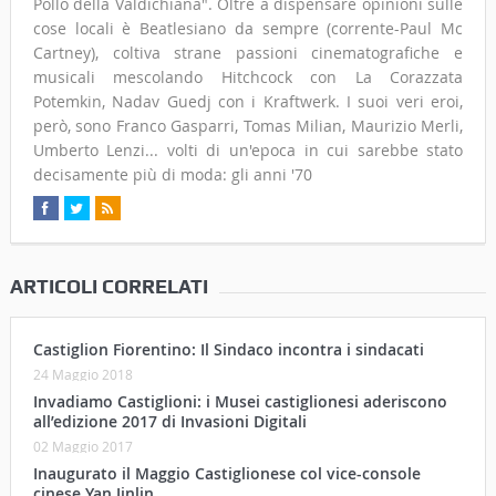
Pollo della Valdichiana". Oltre a dispensare opinioni sulle
cose locali è Beatlesiano da sempre (corrente-Paul Mc
Cartney), coltiva strane passioni cinematografiche e
musicali mescolando Hitchcock con La Corazzata
Potemkin, Nadav Guedj con i Kraftwerk. I suoi veri eroi,
però, sono Franco Gasparri, Tomas Milian, Maurizio Merli,
Umberto Lenzi... volti di un'epoca in cui sarebbe stato
decisamente più di moda: gli anni '70
ARTICOLI CORRELATI
Castiglion Fiorentino: Il Sindaco incontra i sindacati
24 Maggio 2018
Invadiamo Castiglioni: i Musei castiglionesi aderiscono
all’edizione 2017 di Invasioni Digitali
02 Maggio 2017
Inaugurato il Maggio Castiglionese col vice-console
cinese Yan Jinlin