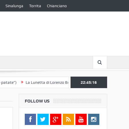
Sinalunga
Torrita
Chianciano
e”)
La Lunetta di Lorenzo Berrettini lascia il Convento di S. Chiara per
22:45:17
FOLLOW US