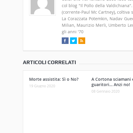
col blog "Il Pollo della Valdichiana
(corrente-Paul Mc Cartney), coltiva
La Corazzata Potemkin, Nadav Guedj
Milian, Maurizio Merli, Umberto Len
gli anni '70
ARTICOLI CORRELATI
Morte assistita: Sì o No?
A Cortona sciamani 
guaritori… Anzi no!
19 Giugno 2020
08 Gennaio 2020