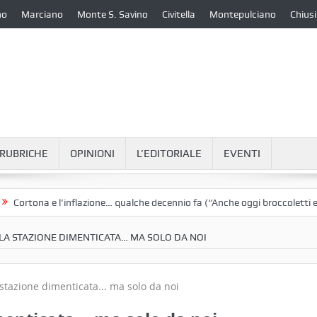
no
Marciano
Monte S. Savino
Civitella
Montepulciano
Chiusi
RUBRICHE
OPINIONI
L’EDITORIALE
EVENTI
ona e l’inflazione… qualche decennio fa (“Anche oggi broccoletti e patat
 LA STAZIONE DIMENTICATA… MA SOLO DA NOI