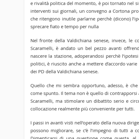
e rivalità politica del momento, è poi tornato nel s
interventi sui giornali, un convegno a Cortona pro
che ritengono inutile parlarne perchè (dicono) l’i
sprecare fiato e tempo per nulla
Nel fronte della Valdichiana senese, invece, le 
Scaramelli, è andato un bel pezzo avanti offren
nascere la stazione, adoperandosi perchè l’ipotesi
politici, è riuscito anche a mettere d’accordo varie
dei PD della Valdichiana senese.
Quello che mi sembra opportuno, adesso, è che si
come spunto. Il tema non è quello di contrapporsi 
Scaramelli, ma stimolare un dibattito serio e cir
collocazione realmente più conveniente per tutti.
I passi in avanti visti nell’operato della nuova dir
possono migliorare, se c’è l’impegno di tutti a 
Dimenticarsi di una questione come questa, al