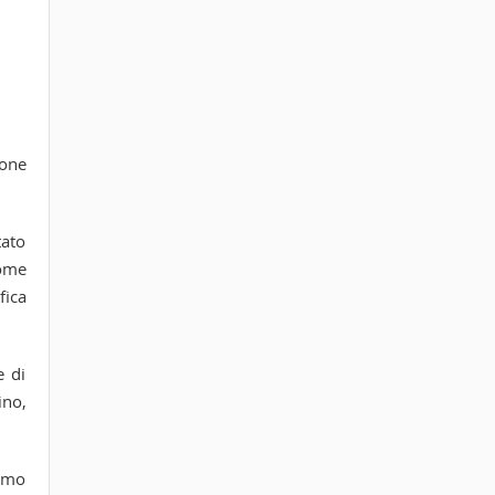
ione
tato
come
fica
e di
ino,
ismo