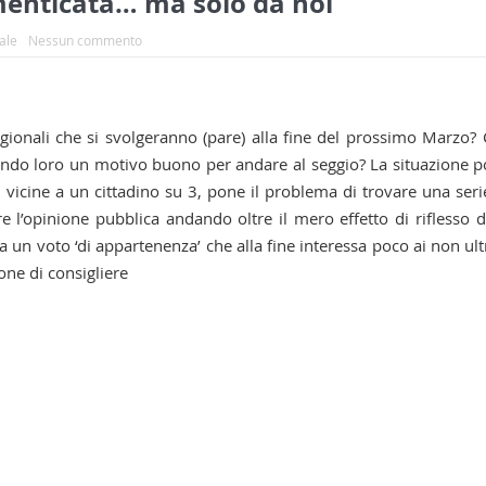
imenticata… ma solo da noi
iale
Nessun commento
egionali che si svolgeranno (pare) alla fine del prossimo Marzo?
, dando loro un motivo buono per andare al seggio? La situazione p
 vicine a un cittadino su 3, pone il problema di trovare una seri
e l’opinione pubblica andando oltre il mero effetto di riflesso d
a un voto ‘di appartenenza’ che alla fine interessa poco ai non ult
rone di consigliere