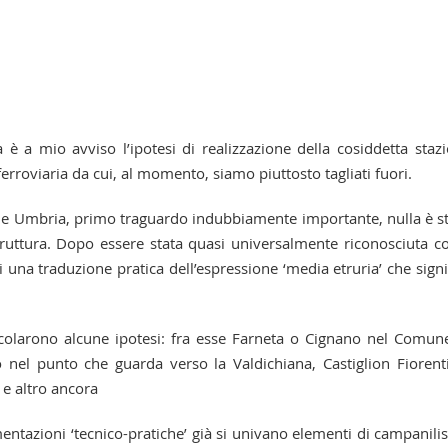
 a mio avviso l’ipotesi di realizzazione della cosiddetta staz
ferroviaria da cui, al momento, siamo piuttosto tagliati fuori.
a e Umbria, primo traguardo indubbiamente importante, nulla è s
astruttura. Dopo essere stata quasi universalmente riconosciuta 
 una traduzione pratica dell’espressione ‘media etruria’ che signi
rcolarono alcune ipotesi: fra esse Farneta o Cignano nel Comun
nel punto che guarda verso la Valdichiana, Castiglion Fiorent
 e altro ancora
gomentazioni ‘tecnico-pratiche’ già si univano elementi di campanil