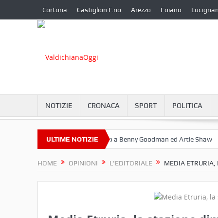
Cortona
Castiglion F.no
Arezzo
Foiano
Lucigna
NOTIZIE
CRONACA
SPORT
POLITICA
embre a Camucia?
ULTIME NOTIZIE
Omaggio a Benny Goodman ed Artie Shaw
Cort
HOME
OPINIONI
L'EDITORIALE
MEDIA ETRURIA,