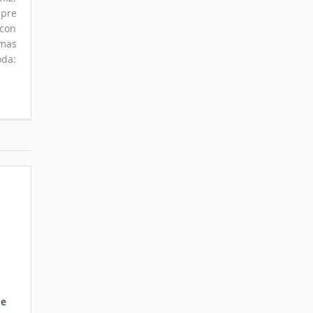
mpre
 con
omas
oda:
ne