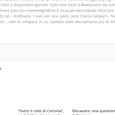
". Oltre a dispensare opinioni sulle cose locali è Beatlesiano da se
 strane passioni cinematografiche e musicali mescolando Hitchcock
 con i Kraftwerk. I suoi veri eroi, però, sono Franco Gasparri, T
zi... volti di un'epoca in cui sarebbe stato decisamente più di m
e
“Sotto il cielo di Cortona”,
Olocausto: una questio