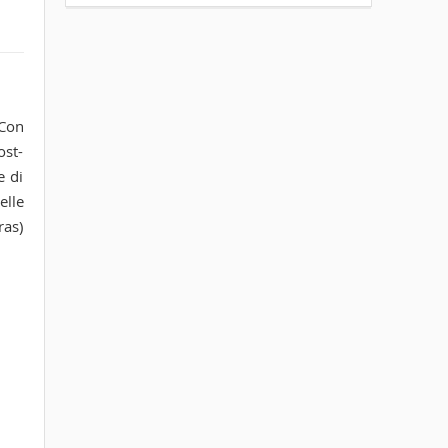
 Con
ost-
e di
elle
ras)