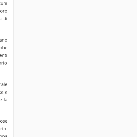
cuni
loro
a di
fano
ebbe
enti
ario
rale
ca a
e la
cose
rio.
uona