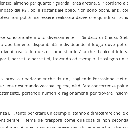
ilenzio, almeno per quanto riguarda l’area aretina. Si ricordano al
mosso dal PSI, poi il sostanziale oblio. Non sono pochi, anzi, co
potesi non potrà mai essere realizzata davvero e quindi si rischi
cose sono andate molto diversamente. Il Sindaco di Chiusi, Ste
do apertamente disponibilità, individuando il luogo dove potr
 diventi realtà. In questo, come si noterà anche da alcuni interv
 parti, pezzetti e pezzettini, trovando ad esempio il sostegno unit
 provi a riparlarne anche da noi, cogliendo l’occasione eletto
a Siena riesumando vecchie logiche, nè di fare concorrenza politi
costanziato, portando numeri e ragionamenti per trovare insiem
igenza LFI, tanto per citare un esempio, stanno a dimostrare che le 
considerare il tema dei trasporti come qualcosa di non seconda
 contrario, è una mancanza grave per chi amministra, che s