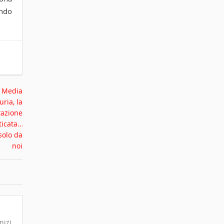
ando
nizi