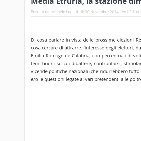
Media Etruria, la stazione d
Postato da:
Michele Lupetti
il:
30 Novembre 2014
In:
L'Editor
Di cosa parlare in vista delle prossime elezioni R
cosa cercare di attrarre l’interesse degli elettori
Emilia Romagna e Calabria, con percentuali di voti
temi buoni su cui dibattere, confrontarsi, stimolar
vicende politiche nazionali (che ridurrebbero tutto 
e/o le questioni legate ai vari pretendenti alle polt