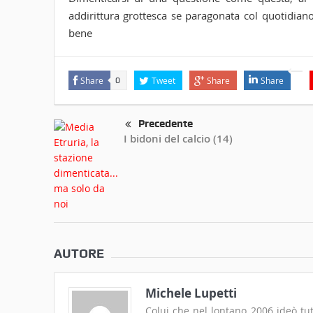
addirittura grottesca se paragonata col quotidian
bene
Share
Tweet
Share
Share
0
Precedente
I bidoni del calcio (14)
AUTORE
Michele Lupetti
Colui che nel lontano 2006 ideò tut