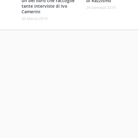
un bel libro che raccoglie
di Razzismo
tante interviste di Ivo
26 Gennaio 2019
Camerini
30 Marzo 2019