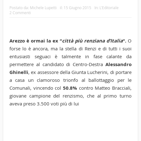
Postato da:
Michele Lupetti
il:
15 Giugno 2015
In:
L'Editoriale
2 Commenti
Arezzo è ormai la ex “
città più renziana d’Italia
“.
O
forse lo è ancora, ma la stella di Renzi e di tutti i suoi
entusiasti seguaci è talmente in fase calante da
permettere al candidato di Centro-Destra
Alessandro
Ghinelli
, ex assessore della Giunta Lucherini, di portare
a casa un clamoroso trionfo al ballottaggio per le
Comunali, vincendo col
50.8%
contro Matteo Bracciali,
giovane campione del renzismo, che al primo turno
aveva preso 3.500 voti più di lui