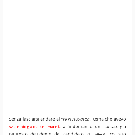
Senza lasciarsi andare al “
“, tema che avevo
ve l’avevo detto
all’indomani di un risultato già
sviscerato già due settimane fa
piuttosto deludente del candidato PD (44%, col suo