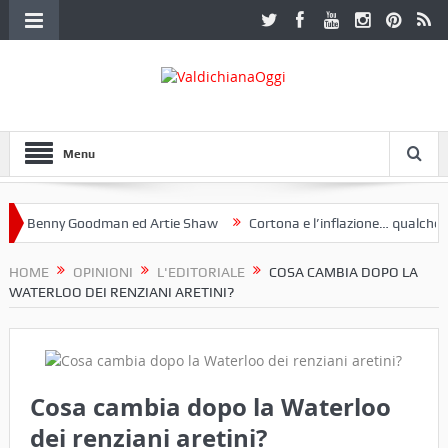
Menu
Benny Goodman ed Artie Shaw
Cortona e l’inflazione… qualche dece
club Etruria. Una mostra a Palazzo Ferretti a Cortona e un libro
HOME
OPINIONI
L'EDITORIALE
COSA CAMBIA DOPO LA
WATERLOO DEI RENZIANI ARETINI?
Cosa cambia dopo la Waterloo
dei renziani aretini?