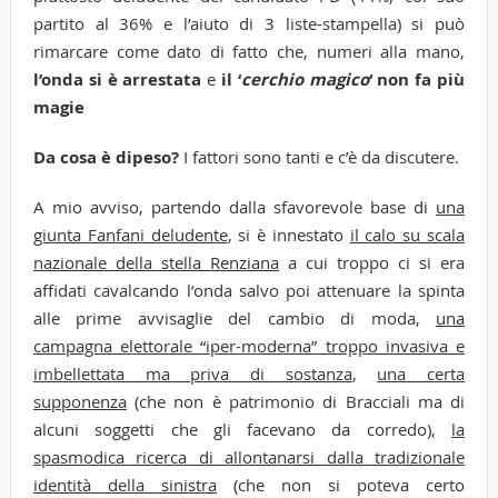
partito al 36% e l’aiuto di 3 liste-stampella) si può
rimarcare come dato di fatto che, numeri alla mano,
l’onda
si è arrestata
e
il ‘
cerchio magico
‘ non fa più
magie
Da cosa è dipeso?
I fattori sono tanti e c’è da discutere.
A mio avviso, partendo dalla sfavorevole base di
una
giunta Fanfani deludente
, si è innestato
il calo su scala
nazionale della stella Renziana
a cui troppo ci si era
affidati cavalcando l’onda salvo poi attenuare la spinta
alle prime avvisaglie del cambio di moda,
una
campagna elettorale “iper-moderna” troppo invasiva e
imbellettata ma priva di sostanza
,
una certa
supponenza
(che non è patrimonio di Bracciali ma di
alcuni soggetti che gli facevano da corredo),
la
spasmodica ricerca di allontanarsi dalla tradizionale
identità della sinistra
(che non si poteva certo