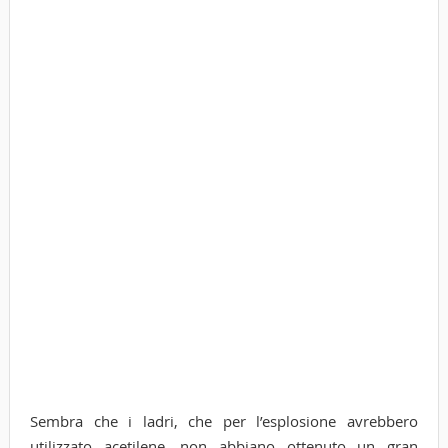
Sembra che i ladri, che per l’esplosione avrebbero
utilizzato acetilene, non abbiano ottenuto un gran