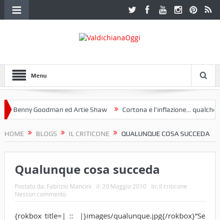
Menu
Benny Goodman ed Artie Shaw
Cortona e l’inflazione… qualche dece
club Etruria. Una mostra a Palazzo Ferretti a Cortona e un libro
HOME
BLOGS
IL CRITICONE
QUALUNQUE COSA SUCCEDA
Qualunque cosa succeda
Postato da:
Fabrizio Mancini
il:
20 Maggio 2010
In:
Il criticone
Nessun commento
{rokbox title=| :: |}images/qualunque.jpg{/rokbox}”Se