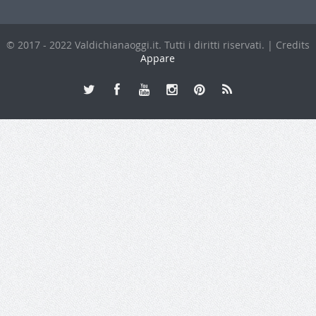
© 2017 - 2022 Valdichianaoggi.it. Tutti i diritti riservati. | Credits
Appare