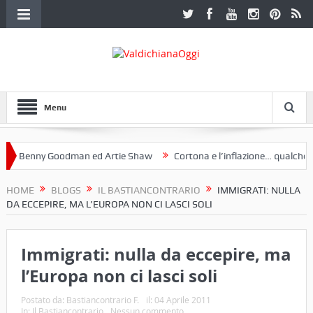
Menu
Benny Goodman ed Artie Shaw
Cortona e l’inflazione… qualche decen
club Etruria. Una mostra a Palazzo Ferretti a Cortona e un libro
HOME
BLOGS
IL BASTIANCONTRARIO
IMMIGRATI: NULLA
DA ECCEPIRE, MA L’EUROPA NON CI LASCI SOLI
Immigrati: nulla da eccepire, ma
l’Europa non ci lasci soli
Postato da:
Bastiancontrario F.
il:
04 Aprile 2011
In:
Il Bastiancontrario
Nessun commento