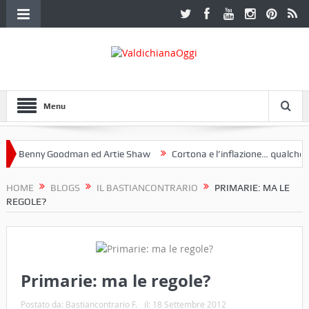
Menu
 Benny Goodman ed Artie Shaw
Cortona e l’inflazione… qualche dece
oclub Etruria. Una mostra a Palazzo Ferretti a Cortona e un libro
HOME
BLOGS
IL BASTIANCONTRARIO
PRIMARIE: MA LE
REGOLE?
Primarie: ma le regole?
Postato da:
Bastiancontrario F.
il:
18 Settembre 2012