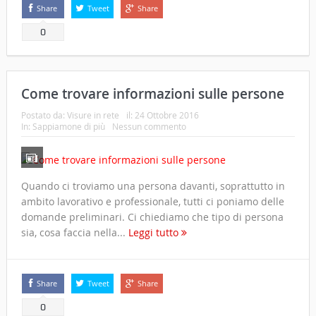
Share
Tweet
Share
0
Come trovare informazioni sulle persone
Postato da:
Visure in rete
il:
24 Ottobre 2016
In:
Sappiamone di più
Nessun commento
Quando ci troviamo una persona davanti, soprattutto in
ambito lavorativo e professionale, tutti ci poniamo delle
domande preliminari. Ci chiediamo che tipo di persona
sia, cosa faccia nella...
Leggi tutto
Share
Tweet
Share
0