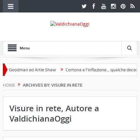
Menu
Goodman ed Artie Shaw
Cortona e l’inflazione… qualche decennio fa 
ruria. Una mostra a Palazzo Ferretti a Cortona e un libro
HOME
ARCHIVES BY: VISURE IN RETE
Visure in rete, Autore a
ValdichianaOggi