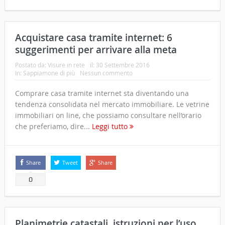
Acquistare casa tramite internet: 6
suggerimenti per arrivare alla meta
Postato da:
Visure in rete
il:
30 Settembre 2016
In:
Sappiamone di più
Nessun commento
Comprare casa tramite internet sta diventando una
tendenza consolidata nel mercato immobiliare. Le vetrine
immobiliari on line, che possiamo consultare nell’orario
che preferiamo, dire...
Leggi tutto
Share
Tweet
Share
0
Planimetrie catastali, istruzioni per l’uso