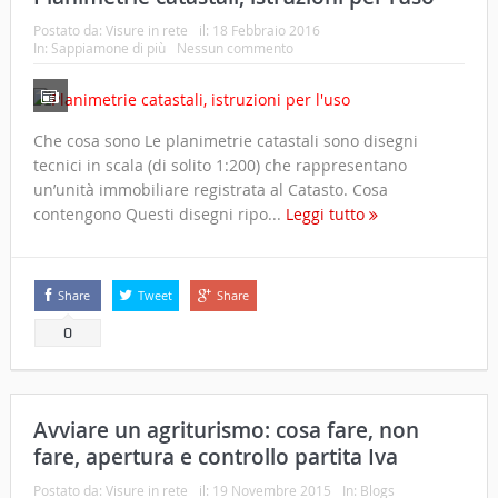
Postato da:
Visure in rete
il:
18 Febbraio 2016
In:
Sappiamone di più
Nessun commento
Che cosa sono Le planimetrie catastali sono disegni
tecnici in scala (di solito 1:200) che rappresentano
un’unità immobiliare registrata al Catasto. Cosa
contengono Questi disegni ripo...
Leggi tutto
Share
Tweet
Share
0
Avviare un agriturismo: cosa fare, non
fare, apertura e controllo partita Iva
Postato da:
Visure in rete
il:
19 Novembre 2015
In:
Blogs