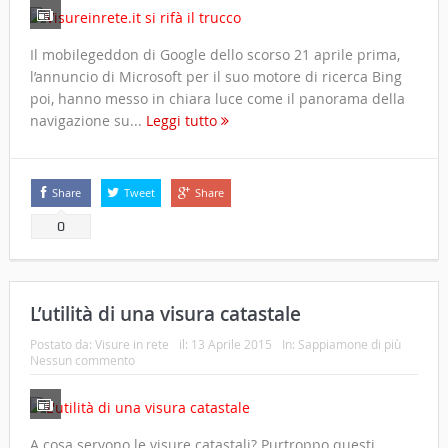
Il mobilegeddon di Google dello scorso 21 aprile prima,
l’annuncio di Microsoft per il suo motore di ricerca Bing
poi, hanno messo in chiara luce come il panorama della
navigazione su...
Leggi tutto
Share
Tweet
Share
0
L’utilità di una visura catastale
Postato da:
Visure in rete
il:
13 Aprile 2015
In:
Sappiamone di più
Nessun commento
A cosa servono le visure catastali? Purtroppo questi