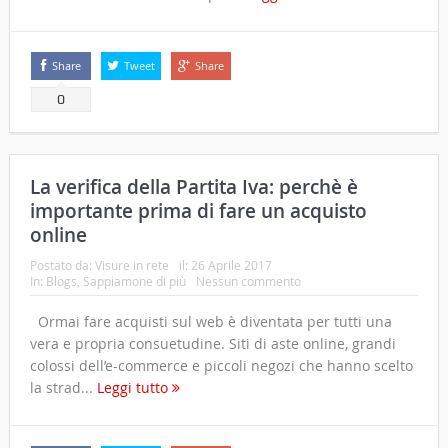
Share
Tweet
Share
0
La verifica della Partita Iva: perchè è
importante prima di fare un acquisto
online
Postato da:
Visure in rete
il:
26 Aprile 2017
In:
Blogs
,
Sappiamone di più
Nessun commento
Ormai fare acquisti sul web è diventata per tutti una
vera e propria consuetudine. Siti di aste online, grandi
colossi dell’e-commerce e piccoli negozi che hanno scelto
la strad...
Leggi tutto