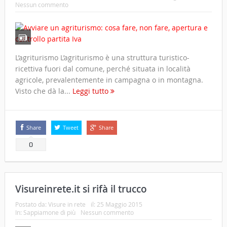
Nessun commento
L’agriturismo L’agriturismo è una struttura turistico-
ricettiva fuori dal comune, perché situata in località
agricole, prevalentemente in campagna o in montagna.
Visto che dà la...
Leggi tutto
Share
Tweet
Share
0
Visureinrete.it si rifà il trucco
Postato da:
Visure in rete
il:
25 Maggio 2015
In:
Sappiamone di più
Nessun commento