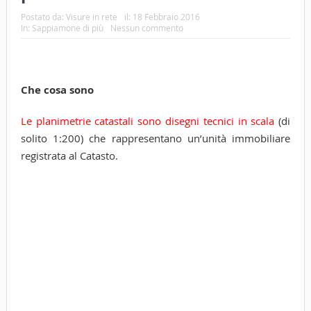
Postato da:
Visure in rete
il:
18 Febbraio 2016
In:
Sappiamone di più
Nessun commento
Che cosa sono
Le planimetrie catastali sono disegni tecnici in scala
(di
solito 1:200) che rappresentano un’unità immobiliare
registrata al Catasto.