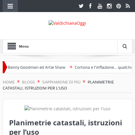
Menu
Benny Goodman ed Artie Shaw
Cortona e l’inflazione… qualche dece
oclub Etruria. Una mostra a Palazzo Ferretti a Cortona e un libro
HOME
BLOGS
SAPPIAMONE DI PIÙ
PLANIMETRIE
CATASTALI, ISTRUZIONI PER L’USO
Planimetrie catastali, istruzioni
per l’uso